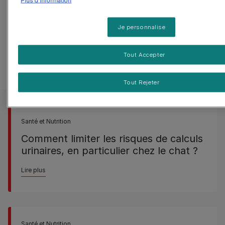
Plus d'information
Je personnalise
Autres questions
Tout Accepter
Tout Rejeter
Santé et Nutrition
Comment limiter les risques de calculs
urinaires, en particulier chez le chat ?
Lire plus
Santé et Nutrition