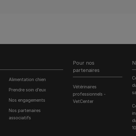
Pour nos
N
partenaires
C
Alimentation chien
d
Vétérinaires
Prendre soin d’eux
s
professionnels -
Nos engagements
VetCenter
C
Nos partenaires
i
associatifs
d
1