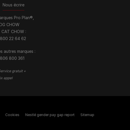
>
Nous écrire
arques Pro Plan®,
OG CHOW
t CAT CHOW :
 800 22 64 62
s autres marques :​
 806 800 361
ervice gratuit +
ix appel
Cookies
Nestlé gender pay gap report
Sitemap