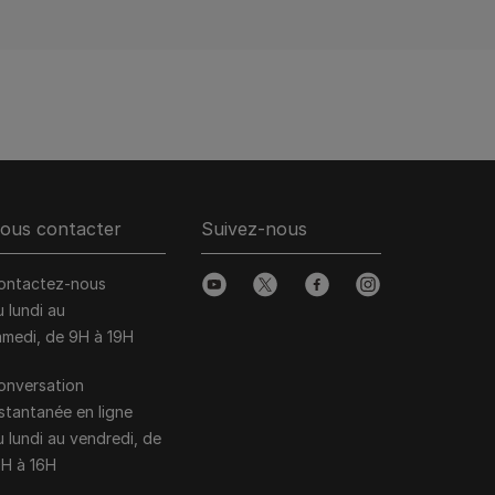
ous contacter
Suivez-nous
ontactez-nous
youtube
twitter
facebook
instagram
u lundi au
amedi, de 9H à 19H
onversation
nstantanée en ligne
u lundi au vendredi, de
0H à 16H