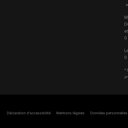
M
D
e
0
Le
0
*
S
pr
Déclaration d'accessibilité
Mentions légales
Données personnelles