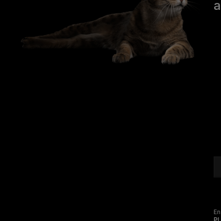
a
® REG. TRADEMARK OF SOCIÉTÉ DES
PRODUITS NESTLÉ S.A.
En
P