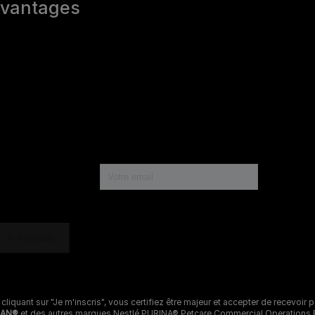
vantages
M
D
e
0
Le
0
*
S
pr
Déclaration d'accessibilité
Mentions légales
Données personnelles
 cliquant sur "Je m'inscris", vous certifiez être majeur et accepter de recevoi
LAN®
et des autres marques Nestlé PURINA® Petcare Commercial Operations Fr