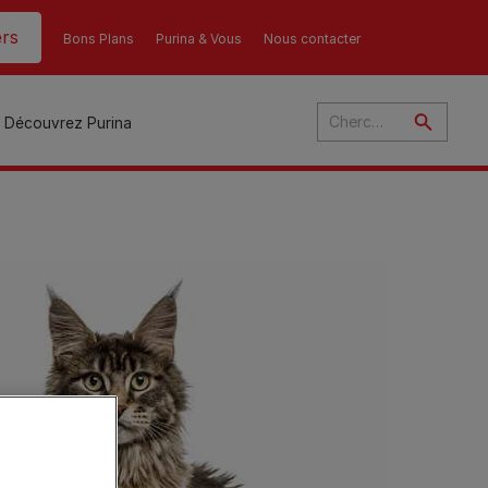
rs
Bons Plans
Purina & Vous
Nous contacter
Découvrez Purina
és
ant
u
ulte
s
r
son