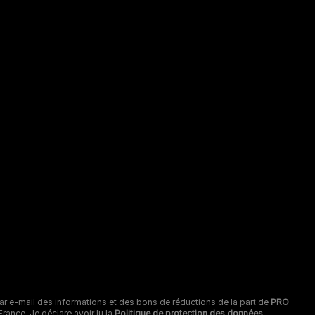
arques Pro Plan®,
OG CHOW
t CAT CHOW :
 800 22 64 62
s autres marques :​
 806 800 361
ervice gratuit +
ix appel
Cookies
Nestlé gender pay gap report
Sitemap
r par e-mail des informations et des bons de réductions de la part de
PRO
ance. Je déclare avoir lu la
Politique de protection des données