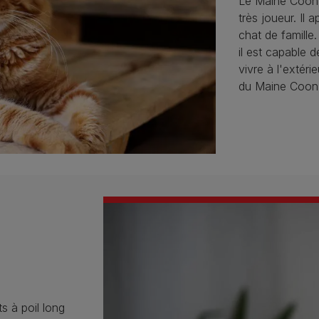
Le Maine Coon a
très joueur. Il
chat de famille
il est capable 
vivre à l'extér
du Maine Coon 
s à poil long