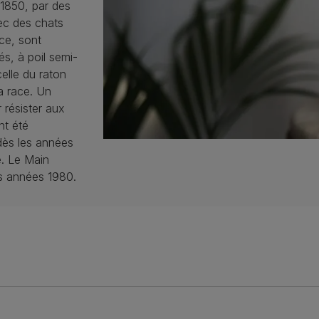
 1850, par des
ec des chats
ce, sont
s, à poil semi-
elle du raton
a race. Un
 résister aux
nt été
dès les années
e. Le Main
s années 1980.