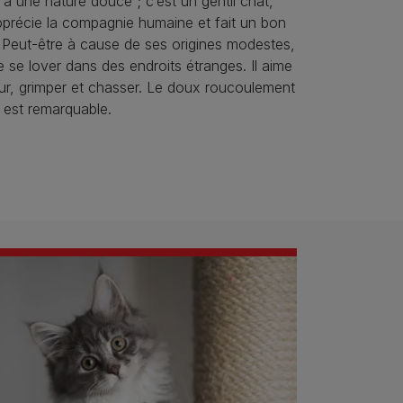
 une nature douce ; c’est un gentil chat,
 apprécie la compagnie humaine et fait un bon
. Peut-être à cause de ses origines modestes,
de se lover dans des endroits étranges. Il aime
ieur, grimper et chasser. Le doux roucoulement
est remarquable.