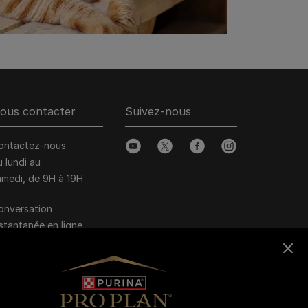
ous contacter
Suivez-nous
ontactez-nous
youtube
twitter
facebook
instagram
u lundi au
amedi, de 9H à 19H
onversation
nstantanée en ligne
u lundi au vendredi, de
0H à 16H
>
Nous écrire