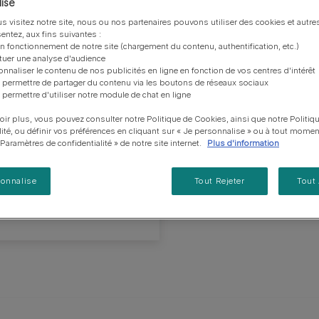
vous posez à propos de nos aliments, de leur
les emballages Purina de la bonne manière.​
chat adulte
isé
PRO PLAN® Veterinary Diets
Purina® One®
Nos efforts en matière
lus importante chez le mâle
Comment choisir ses
Tous nos conseils d’expe
fabrication et de leur impact environnemental.
d'Agriculture Régénératrice
Santé et bien-être du chat
Purina® One®
Toutes nos marques
s visitez notre site, nous ou nos partenaires pouvons utiliser des cookies et autres
ie. Les oreilles portent
récompenses
pour chien
adulte
entez, aux fins suivantes :
Nos conseils de tri
Toutes nos marques
s coussinets, formant des
Tous nos conseils d’expert
on fonctionnement de notre site (chargement du contenu, authentification, etc.)
Nos efforts en matière de
Alimentation pour un chat
En savoir plus
pour chat
ctuer une analyse d'audience
développement durable
uleurs différentes. Les
adulte
onnaliser le contenu de nos publicités en ligne en fonction de vos centres d'intérêt
s blancs peuvent présenter
Farmtopia
 permettre de partager du contenu via les boutons de réseaux sociaux
 permettre d'utiliser notre module de chat en ligne
oir plus, vous pouvez consulter notre Politique de Cookies, ainsi que notre Politiq
uvez passer par des
lité, ou définir vos préférences en cliquant sur « Je personnalise » ou à tout momen
ez passer par un élevage.
« Paramètres de confidentialité » de notre site internet.
Plus d'information
lui-ci préalablement.
mps de réfléchir car cela
sonnalise
Tout Rejeter
Tout