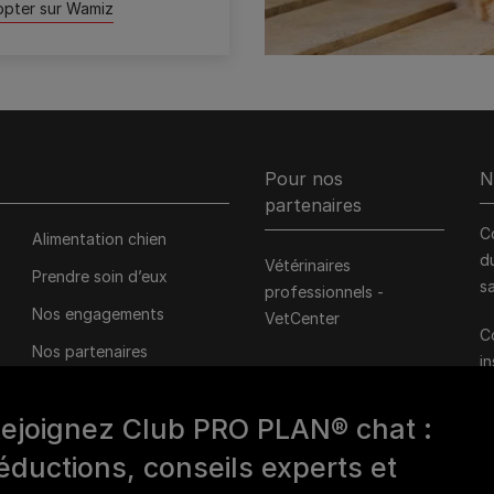
opter sur Wamiz
Pour nos
N
partenaires
C
Alimentation chien
d
Vétérinaires
Prendre soin d’eux
s
professionnels -
Nos engagements
VetCenter
C
Nos partenaires
i
associatifs
d
1
ejoignez Club PRO PLAN® chat :
éductions, conseils experts et