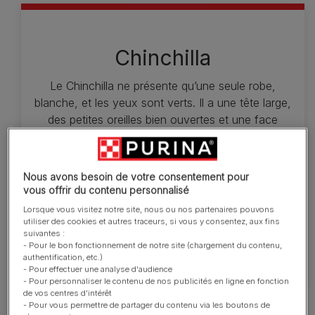
Chinchilla
Le Chinchilla ne présente qu’une seule robe,
blanche, et les yeux sont verts. Il a une tête large,
des petites oreilles bien ouvertes et une face
courte et plate. Les grands yeux sont ronds et
brillants. Bien que le squelette du Chinchilla tende à
être plus fin que celui de la plupart des Persans,
Nous avons besoin de votre consentement pour
ses pattes restent courtes, épaisses et puissantes.
vous offrir du contenu personnalisé
La queue est courte et très fournie. Le poil est
Lorsque vous visitez notre site, nous ou nos partenaires pouvons
long, épais et très abondant, avec un sous-poil
utiliser des cookies et autres traceurs, si vous y consentez, aux fins
suivantes :
dense et doux.
- Pour le bon fonctionnement de notre site (chargement du contenu,
authentification, etc.)
- Pour effectuer une analyse d'audience
- Pour personnaliser le contenu de nos publicités en ligne en fonction
de vos centres d'intérêt
- Pour vous permettre de partager du contenu via les boutons de