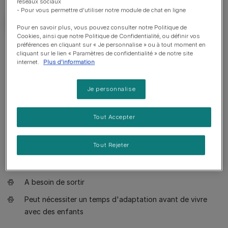
réseaux sociaux
- Pour vous permettre d'utiliser notre module de chat en ligne
Pour en savoir plus, vous pouvez consulter notre Politique de
Cookies, ainsi que notre Politique de Confidentialité, ou définir vos
préférences en cliquant sur « Je personnalise » ou à tout moment en
Bon à savoir
cliquant sur le lien « Paramètres de confidentialité » de notre site
internet.
Plus d'information
Un chat calme
Je personnalise
Un chat amical mais indépendant
Un chat discret
Tout Accepter
Un chat bien équilibré
Tout Rejeter
Toilettage quotidien nécessaire
Peu importe
A besoin de sortir
Peut nécessiter un temps d'adaptation avant de vivre
avec des enfants