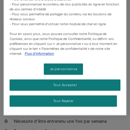
- Pour personnaliser le contenu de nos publicités en ligne en fonction
de vos centres d'intérêt
- Pour vous permettre de partager du contenu via les boutons de
réseaux sociaux
- Pour vous permettre d'utiliser notre module de chat en ligne
Pour en savoir plus, vous pouvez consulter notre Politique de
Cookies, ainsi que notre Politique de Confidentialité, ou définir vos
préférences en cliquant sur « Je personnalise » ou à tout moment en
Bon à savoir
cliquant sur le lien « Paramètres de confidentialité » de notre site
internet.
Plus d'information
Chien adapté à un propriétaire ayant de l'expérience
Je personnalise
Education basique requise
Apprécie les promenades actives
Tout Accepter
Apprécie de marcher une demi-heure par jour
Tout Rejeter
Chien miniature
Bave très peu
Nécessite d'être entretenu une fois par semaine