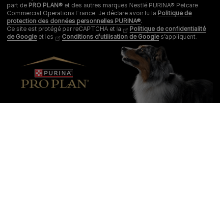
part de
PRO PLAN®
et des autres marques Nestlé PURINA® Petcare
Commercial Operations France. Je déclare avoir lu la
Politique de
protection des données personnelles PURINA®
.
Ce site est protégé par reCAPTCHA et la
Politique de confidentialité
de Google
et les
Conditions d’utilisation de Google
s’appliquent.
Purina