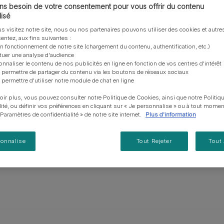
vous posez à propos de nos aliments, de leur
les emballages Purina de la bonne manière.​
chat adulte
PRO PLAN® Veterinary Diets
Purina® One®
Nos efforts en matière
s besoin de votre consentement pour vous offrir du contenu
Comment choisir ses
Tous nos conseils d’expe
pour travailler dans l’eau.
fabrication et de leur impact environnemental.
d'Agriculture Régénératrice
Santé et bien-être du chat
isé
Purina® One®
Toutes nos marques
récompenses
pour chien
adulte
 couleurs reconnues chez
Nos conseils de tri
Toutes nos marques
s visitez notre site, nous ou nos partenaires pouvons utiliser des cookies et autres
Tous nos conseils d’expert
Nos efforts en matière de
Alimentation pour un chat
de la race pour plus de
entez, aux fins suivantes :
En savoir plus
pour chat
développement durable
adulte
on fonctionnement de notre site (chargement du contenu, authentification, etc.)
pectivement 69 et 61 cm.
ctuer une analyse d'audience
Farmtopia
onnaliser le contenu de nos publicités en ligne en fonction de vos centres d'intérêt
 permettre de partager du contenu via les boutons de réseaux sociaux
 permettre d'utiliser notre module de chat en ligne
oir plus, vous pouvez consulter notre Politique de Cookies, ainsi que notre Politiq
lité, ou définir vos préférences en cliquant sur « Je personnalise » ou à tout momen
« Paramètres de confidentialité » de notre site internet.
Plus d'information
sonnalise
Tout Rejeter
Tout