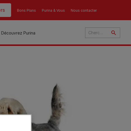
rs
Bons Plans
Purina & Vous
Nous contacter
Découvrez Purina
és
ant
u
ulte
s
r
son