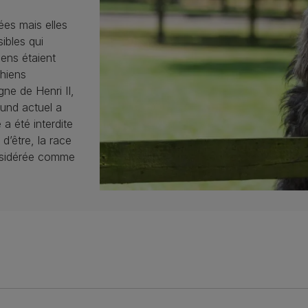
ées mais elles
ibles qui
iens étaient
chiens
ne de Henri II,
ound actuel a
 a été interdite
d’être, la race
nsidérée comme