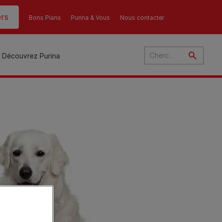
rs
Bons Plans
Purina & Vous
Nous contacter
Découvrez Purina
és
ant
u
ulte
s
r
son