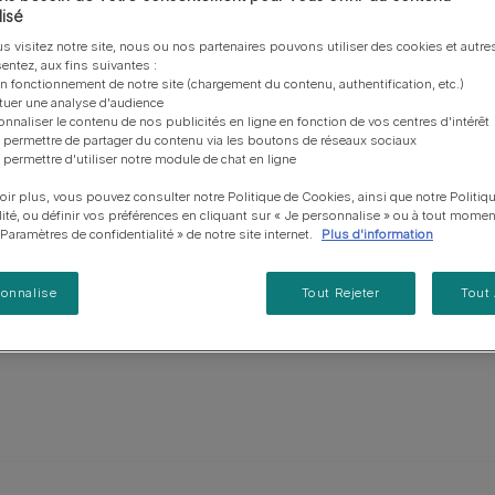
vous posez à propos de nos aliments, de leur
les emballages Purina de la bonne manière.​
chat adulte
PRO PLAN® Veterinary Diets
Purina® One®
Nos efforts en matière
isé
Comment choisir ses
Tous nos conseils d’expe
fabrication et de leur impact environnemental.
d'Agriculture Régénératrice
Santé et bien-être du chat
Purina® One®
Toutes nos marques
noble. À l’âge adulte, un
récompenses
pour chien
s visitez notre site, nous ou nos partenaires pouvons utiliser des cookies et autres
adulte
Nos conseils de tri
Toutes nos marques
melle 66-70 cm et 30-42
entez, aux fins suivantes :
Tous nos conseils d’expert
Nos efforts en matière de
Alimentation pour un chat
on fonctionnement de notre site (chargement du contenu, authentification, etc.)
En savoir plus
pour chat
t. La peau présente des
développement durable
adulte
ctuer une analyse d'audience
onnaliser le contenu de nos publicités en ligne en fonction de vos centres d'intérêt
Farmtopia
 permettre de partager du contenu via les boutons de réseaux sociaux
 permettre d'utiliser notre module de chat en ligne
oir plus, vous pouvez consulter notre Politique de Cookies, ainsi que notre Politiq
lité, ou définir vos préférences en cliquant sur « Je personnalise » ou à tout momen
« Paramètres de confidentialité » de notre site internet.
Plus d'information
sonnalise
Tout Rejeter
Tout