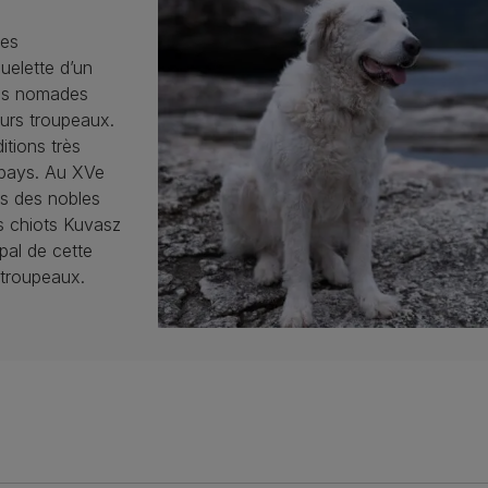
des
uelette d’un
 Les nomades
eurs troupeaux.
itions très
 pays. Au XVe
ès des nobles
es chiots Kuvasz
pal de cette
 troupeaux.