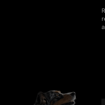
R
r
a