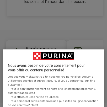
les soins et l’amour dont il a besoin.
Espérance de
Poids
vie
27–34 kg
10–12 ans
Nous avons besoin de votre consentement pour
vous offrir du contenu personnalisé
Lorsque vous visitez notre site, nous ou nos partenaires pouvons
utiliser des cookies et autres traceurs, si vous y consentez, aux fins
suivantes :
- Pour le bon fonctionnement de notre site (chargement du contenu,
authentification, etc.)
- Pour effectuer une analyse d'audience
- Pour personnaliser le contenu de nos publicités en ligne en fonction
de vos centres d'intérêt