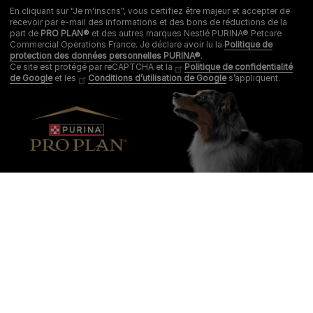
En cliquant sur "Je m'inscris", vous certifiez être majeur et accepter de
recevoir par e-mail des informations et des bons de réductions de la
part de
PRO PLAN®
et des autres marques Nestlé PURINA® Petcare
Commercial Operations France. Je déclare avoir lu la
Politique de
protection des données personnelles PURINA®
.
Ce site est protégé par reCAPTCHA et la
Politique de confidentialité
de Google
et les
Conditions d’utilisation de Google
s’appliquent.
Purina