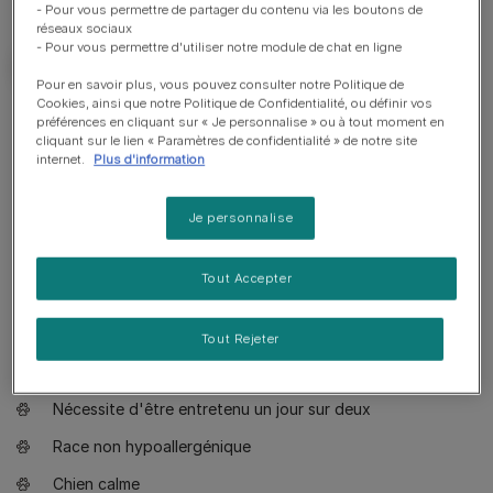
- Pour vous permettre de partager du contenu via les boutons de
réseaux sociaux
- Pour vous permettre d'utiliser notre module de chat en ligne
Pour en savoir plus, vous pouvez consulter notre Politique de
Cookies, ainsi que notre Politique de Confidentialité, ou définir vos
Bon à savoir
préférences en cliquant sur « Je personnalise » ou à tout moment en
cliquant sur le lien « Paramètres de confidentialité » de notre site
internet.
Plus d'information
Chien adapté à un propriétaire novice
Je personnalise
Education basique requise
Apprécie les promenades toniques
Tout Accepter
Apprécie de marcher plus de deux heures par jour
Grand chien
Tout Rejeter
Bave un peu
Nécessite d'être entretenu un jour sur deux
Race non hypoallergénique
Chien calme