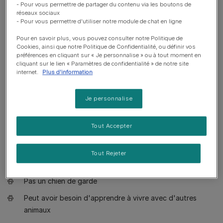
Bon à savoir
- Pour vous permettre de partager du contenu via les boutons de
réseaux sociaux
- Pour vous permettre d'utiliser notre module de chat en ligne
Chien adapté à un propriétaire novice
Pour en savoir plus, vous pouvez consulter notre Politique de
Education requise
Cookies, ainsi que notre Politique de Confidentialité, ou définir vos
préférences en cliquant sur « Je personnalise » ou à tout moment en
Apprécie les promenades toniques
cliquant sur le lien « Paramètres de confidentialité » de notre site
internet.
Plus d'information
Apprécie de marcher plus de deux heures par jour
Grand chien
Je personnalise
Bave un peu
Tout Accepter
Nécessite d'être entretenu un jour sur deux
Race non hypoallergénique
Tout Rejeter
Chien calme
Pas un chien de garde
Peut avoir besoin d'apprendre à vivre avec d'autres
animaux