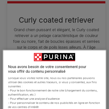
Curly coated retriever
Grand chien puissant et élégant, le Curly coated
retriever a un pelage caractéristique de couleur
foie ou noire, fait de boucles épaisses et serrées
sur le corps et de poils lisses ailleurs. À l'âge
adulte, le mâle mesure 69 cm et la femelle 64 cm ;
ils pèsent entre 36 et 45 kg.
Nous avons besoin de votre consentement pour
vous offrir du contenu personnalisé
Lorsque vous visitez notre site, nous ou nos partenaires pouvons
utiliser des cookies et autres traceurs, si vous y consentez, aux fins
suivantes :
- Pour le bon fonctionnement de notre site (chargement du contenu,
authentification, etc.)
- Pour effectuer une analyse d'audience
- Pour personnaliser le contenu de nos publicités en ligne en fonction
de vos centres d'intérêt