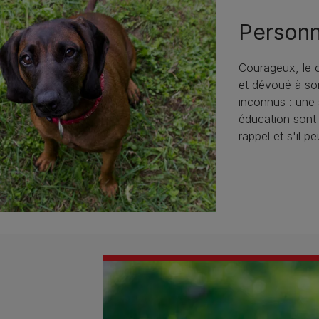
Personn
Courageux, le c
et dévoué à son
inconnus : une 
éducation sont 
rappel et s'il p