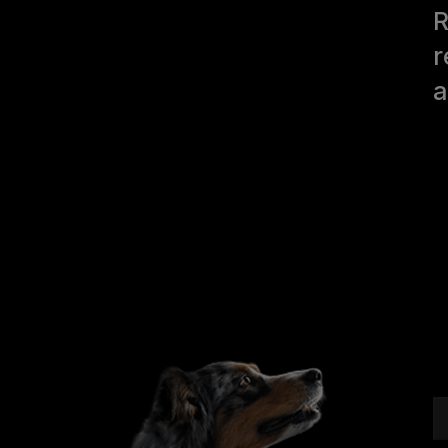
R
r
a