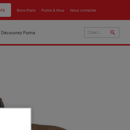
rs
Bons Plans
Purina & Vous
Nous contacter
Découvrez Purina
és
ant
u
ulte
s
r
son