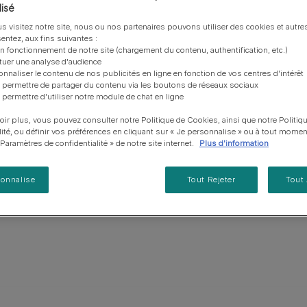
vous posez à propos de nos aliments, de leur
les emballages Purina de la bonne manière.​
chat adulte
PRO PLAN® Veterinary Diets
Purina® One®
Nos efforts en matière
isé
Comment choisir ses
Tous nos conseils d’expe
fabrication et de leur impact environnemental.
d'Agriculture Régénératrice
Santé et bien-être du chat
Purina® One®
Toutes nos marques
ent plus long que haut,
récompenses
pour chien
s visitez notre site, nous ou nos partenaires pouvons utiliser des cookies et autres
adulte
Nos conseils de tri
Toutes nos marques
entez, aux fins suivantes :
e mesure entre 47 et 52 cm
Tous nos conseils d’expert
Nos efforts en matière de
Alimentation pour un chat
on fonctionnement de notre site (chargement du contenu, authentification, etc.)
En savoir plus
pour chat
t être brun, rouge avec un
développement durable
adulte
ctuer une analyse d'audience
r.
onnaliser le contenu de nos publicités en ligne en fonction de vos centres d'intérêt
Farmtopia
 permettre de partager du contenu via les boutons de réseaux sociaux
 permettre d'utiliser notre module de chat en ligne
oir plus, vous pouvez consulter notre Politique de Cookies, ainsi que notre Politiq
lité, ou définir vos préférences en cliquant sur « Je personnalise » ou à tout momen
« Paramètres de confidentialité » de notre site internet.
Plus d'information
sonnalise
Tout Rejeter
Tout