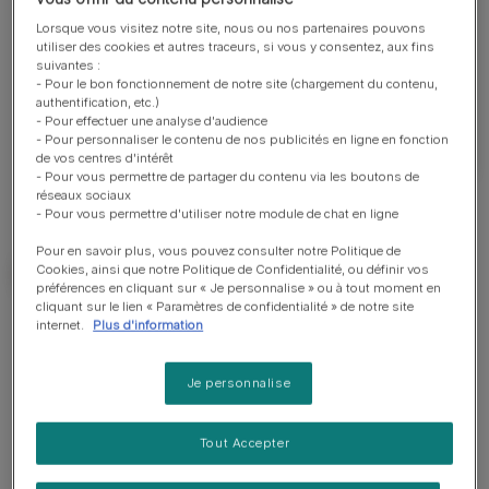
nuances de rouge, fauve ou blanche avec l’une
Lorsque vous visitez notre site, nous ou nos partenaires pouvons
utiliser des cookies et autres traceurs, si vous y consentez, aux fins
des couleurs précédentes. Adulte, le bouledogue
suivantes :
mesure au garrot entre 31 et 36 cm et pèse entre
- Pour le bon fonctionnement de notre site (chargement du contenu,
23 et 25 kg.
authentification, etc.)
- Pour effectuer une analyse d'audience
- Pour personnaliser le contenu de nos publicités en ligne en fonction
de vos centres d'intérêt
- Pour vous permettre de partager du contenu via les boutons de
réseaux sociaux
- Pour vous permettre d'utiliser notre module de chat en ligne
Pour en savoir plus, vous pouvez consulter notre Politique de
Cookies, ainsi que notre Politique de Confidentialité, ou définir vos
préférences en cliquant sur « Je personnalise » ou à tout moment en
cliquant sur le lien « Paramètres de confidentialité » de notre site
internet.
Plus d'information
Bon à savoir
Je personnalise
Chien adapté à un propriétaire ayant beaucoup
d'expérience
Tout Accepter
Education requise