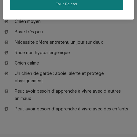
Apprécie les balades tranquilles
Tout Rejeter
Apprécie de marcher une demi-heure par jour
Chien moyen
Bave très peu
Nécessite d'être entretenu un jour sur deux
Race non hypoallergénique
Chien calme
Un chien de garde : aboie, alerte et protège
physiquement
Peut avoir besoin d'apprendre à vivre avec d'autres
animaux
Peut avoir besoin d'apprendre à vivre avec des enfants