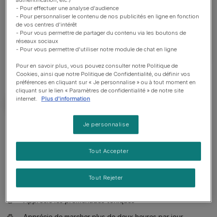
préalablement. Prenez également le temps de
- Pour effectuer une analyse d'audience
réfléchir avant d'adopter un animal, cela implique
- Pour personnaliser le contenu de nos publicités en ligne en fonction
de vos centres d'intérêt
d'importantes responsabilités.
- Pour vous permettre de partager du contenu via les boutons de
réseaux sociaux
- Pour vous permettre d'utiliser notre module de chat en ligne
Pour en savoir plus, vous pouvez consulter notre Politique de
Cookies, ainsi que notre Politique de Confidentialité, ou définir vos
préférences en cliquant sur « Je personnalise » ou à tout moment en
cliquant sur le lien « Paramètres de confidentialité » de notre site
internet.
Plus d'information
Je personnalise
Bon à savoir
Tout Accepter
Chien adapté à un propriétaire ayant beaucoup
d'expérience
Tout Rejeter
Education poussée requise
Apprécie les promenades toniques
Apprécie de marcher plus de deux heures par jour