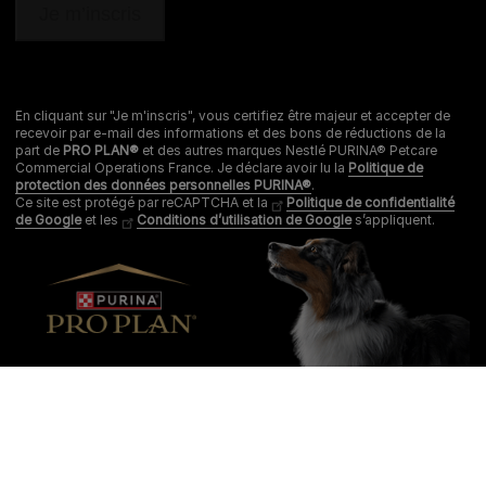
En cliquant sur "Je m'inscris", vous certifiez être majeur et accepter de
recevoir par e-mail des informations et des bons de réductions de la
part de
PRO PLAN®
et des autres marques Nestlé PURINA® Petcare
Commercial Operations France. Je déclare avoir lu la
Politique de
protection des données personnelles PURINA®
.
Ce site est protégé par reCAPTCHA et la
Politique de confidentialité
de Google
et les
Conditions d’utilisation de Google
s’appliquent.