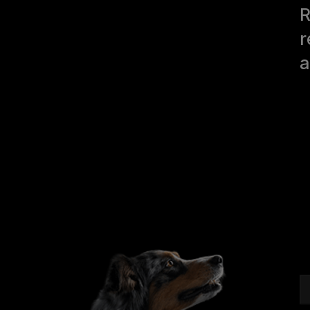
R
r
a