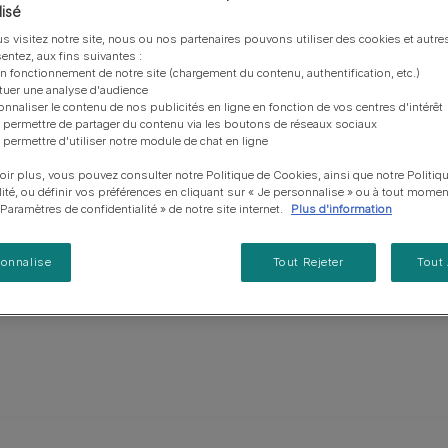
mesure entre 30 et 38 cm à
vous posez à propos de nos aliments, de leur
les emballages Purina de la bonne manière.​
chat adulte
PRO PLAN® Veterinary Diets
Purina® One®
Nos efforts en matière
isé
Comment choisir ses
Tous nos conseils d’expe
actéristique est la couleur
fabrication et de leur impact environnemental.
d'Agriculture Régénératrice
Santé et bien-être du chat
Purina® One®
Toutes nos marques
récompenses
pour chien
s visitez notre site, nous ou nos partenaires pouvons utiliser des cookies et autres
adulte
nne l'aspect bleuté. Les
Nos conseils de tri
Toutes nos marques
entez, aux fins suivantes :
Tous nos conseils d’expert
Nos efforts en matière de
Alimentation pour un chat
es (voir le standard de la
on fonctionnement de notre site (chargement du contenu, authentification, etc.)
En savoir plus
pour chat
développement durable
adulte
ctuer une analyse d'audience
n Basset Bleu de
onnaliser le contenu de nos publicités en ligne en fonction de vos centres d'intérêt
Farmtopia
, via les annonces mises
 permettre de partager du contenu via les boutons de réseaux sociaux
 permettre d'utiliser notre module de chat en ligne
 en veillant à se
 le processus d'adoption,
oir plus, vous pouvez consulter notre Politique de Cookies, ainsi que notre Politiq
esponsabilités.
lité, ou définir vos préférences en cliquant sur « Je personnalise » ou à tout momen
« Paramètres de confidentialité » de notre site internet.
Plus d'information
sonnalise
Tout Rejeter
Tout