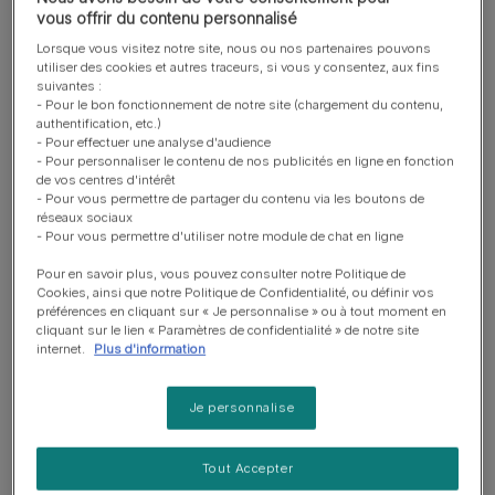
vous offrir du contenu personnalisé
mâles
Lorsque vous visitez notre site, nous ou nos partenaires pouvons
utiliser des cookies et autres traceurs, si vous y consentez, aux fins
suivantes :
Voici une liste de prénoms masculins qui sauront
- Pour le bon fonctionnement de notre site (chargement du contenu,
convenir à tous les types de chatons, du plus tranquille
authentification, etc.)
au plus espiègle :
- Pour effectuer une analyse d'audience
- Pour personnaliser le contenu de nos publicités en ligne en fonction
de vos centres d'intérêt
Smoky
: idéal pour un chat gris ou bleu russe, ce
- Pour vous permettre de partager du contenu via les boutons de
nom fait référence à son pelage délicatement fumé.
réseaux sociaux
- Pour vous permettre d'utiliser notre module de chat en ligne
Monty :
un prénom polyvalent, chic et facile à
Pour en savoir plus, vous pouvez consulter notre Politique de
retenir, parfait pour un chat curieux.
Cookies, ainsi que notre Politique de Confidentialité, ou définir vos
préférences en cliquant sur « Je personnalise » ou à tout moment en
Citrouille :
adorable pour un chat roux, il évoque
cliquant sur le lien « Paramètres de confidentialité » de notre site
internet.
Plus d'information
douceur et originalité.
Prince :
un nom majestueux pour un chat qui se croit
Je personnalise
le roi de la maison.
Dexter :
très populaire pour un chat joueur et plein
Tout Accepter
d’énergie.