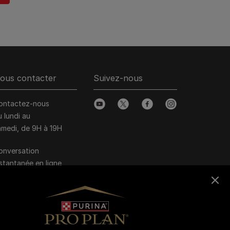
ous contacter
Suivez-nous
ontactez-nous
youtube
twitter
facebook
instagram
u lundi au
amedi, de 9H à 19H
onversation
nstantanée en ligne
u lundi au vendredi, de
0H à 16H
>
Nous écrire