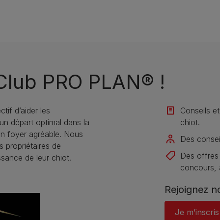
 Club PRO PLAN® !
if d’aider les
Conseils et
s un départ optimal dans la
chiot.
un foyer agréable. Nous
Des conseil
s propriétaires de
Des offres
sance de leur chiot.
concours, a
Rejoignez n
Je m’inscris