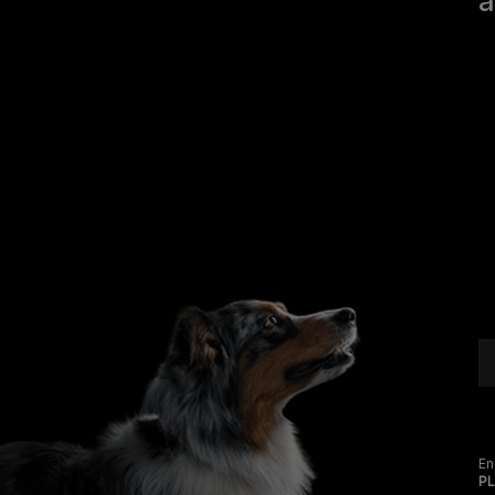
a
® REG. TRADEMARK OF SOCIÉTÉ DES
PRODUITS NESTLÉ S.A.
En
P