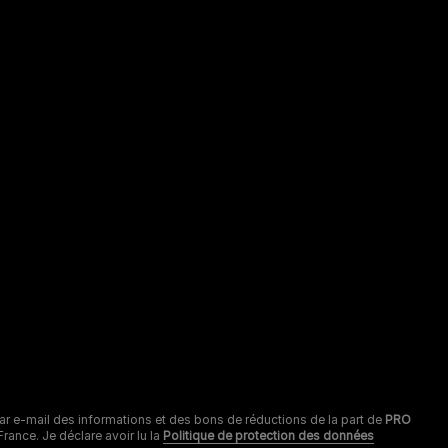
arques Pro Plan®,
OG CHOW
t CAT CHOW :
 800 22 64 62
s autres marques :​
 806 800 361
ervice gratuit +
ix appel
Cookies
Nestlé gender pay gap report
Sitemap
r par e-mail des informations et des bons de réductions de la part de
PRO
ance. Je déclare avoir lu la
Politique de protection des données