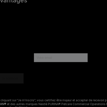
vantages
M
D
e
0
Le
0
*
S
pr
Déclaration d'accessibilité
Mentions légales
Données personnelles
 cliquant sur "Je m'inscris", vous certifiez être majeur et accepter de recevoi
LAN®
et des autres marques Nestlé PURINA® Petcare Commercial Operations Fr