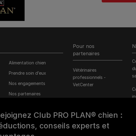
Pour nos
N
partenaires
C
Alimentation chien
d
Vétérinaires
Prendre soin d’eux
s
professionnels -
Nos engagements
VetCenter
C
Nos partenaires
i
associatifs
d
1
ejoignez Club PRO PLAN® chien :
éductions, conseils experts et