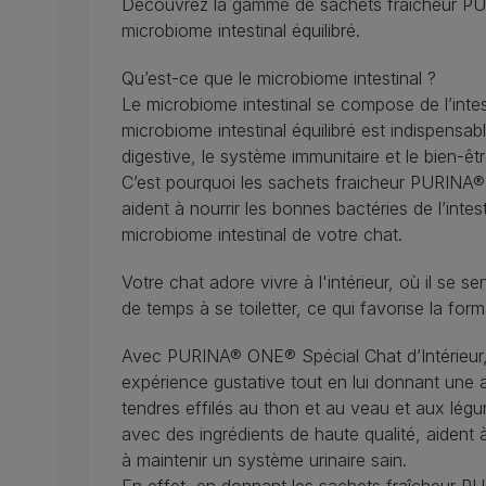
Découvrez la gamme de sachets fraicheur PU
microbiome intestinal équilibré.
Qu’est-ce que le microbiome intestinal ?
Le microbiome intestinal se compose de l’inte
microbiome intestinal équilibré est indispensab
digestive, le système immunitaire et le bien-êt
C’est pourquoi les sachets fraicheur PURINA®
aident à nourrir les bonnes bactéries de l’intest
microbiome intestinal de votre chat.
Votre chat adore vivre à l'intérieur, où il se s
de temps à se toiletter, ce qui favorise la for
Avec PURINA® ONE® Spécial Chat d’Intérieur, 
expérience gustative tout en lui donnant une 
tendres effilés au thon et au veau et aux lég
avec des ingrédients de haute qualité, aident 
à maintenir un système urinaire sain.