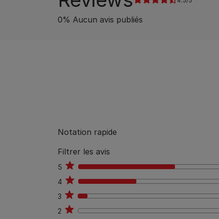
4.5
0
%
Aucun avis publiés
Notation rapide
Filtrer les avis
5
10
4
6
3
1
2
0