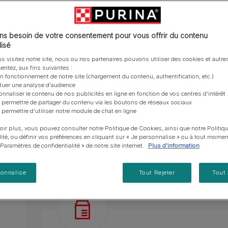
vous posez à propos de nos aliments, de leur
les emballages Purina de la bonne manière.​
chat adulte
PRO PLAN® Veterinary Diets
Purina® One®
Nos efforts en matière
Comment choisir ses
Tous nos conseils d’expe
fabrication et de leur impact environnemental.
d'Agriculture Régénératrice
Santé et bien-être du chat
Purina® One®
Toutes nos marques
récompenses
pour chien
adulte
Nos conseils de tri
Toutes nos marques
Tous nos conseils d’expert
Aide à soutenir l’équilibre du microbiome intesti
Nos efforts en matière de
s besoin de votre consentement pour vous offrir du contenu
Alimentation pour un chat
En savoir plus
pour chat
développement durable
isé
adulte
Aide à maintenir un système immunitaire fort g
Farmtopia
s visitez notre site, nous ou nos partenaires pouvons utiliser des cookies et autres
entez, aux fins suivantes :
Aide à limiter la perte excessive de poils grâc
on fonctionnement de notre site (chargement du contenu, authentification, etc.)
minéraux.
ctuer une analyse d'audience
onnaliser le contenu de nos publicités en ligne en fonction de vos centres d'intérêt
Masse corporelle idéale et saine favorisée par
 permettre de partager du contenu via les boutons de réseaux sociaux
 permettre d'utiliser notre module de chat en ligne
En savoir plus
oir plus, vous pouvez consulter notre Politique de Cookies, ainsi que notre Politiq
lité, ou définir vos préférences en cliquant sur « Je personnalise » ou à tout momen
« Paramètres de confidentialité » de notre site internet.
Plus d'information
Présentation du produit
Ingrédients
sonnalise
Tout Rejeter
Tout