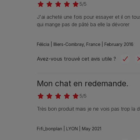
5/5
J'ai acheté une fois pour essayer et il on t
qui mange pas de pâté ba elle la dévorer
Félicia |
Illiers-Combray, France |
February 2016
Avez-vous trouvé cet avis utile ?
Mon chat en redemande.
5/5
Très bon produit mais je ne vois pas trop la d
Fifi_bonplan |
LYON |
May 2021