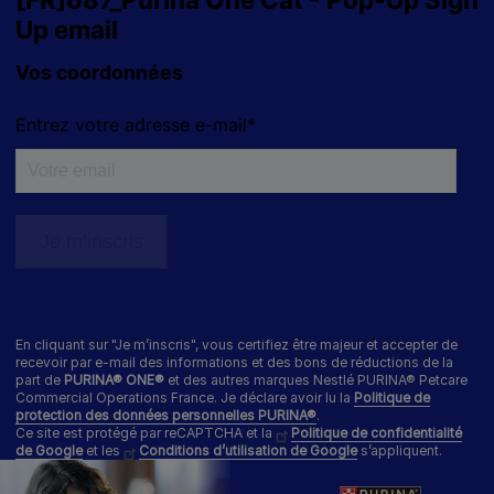
Les autres marques :​
0 806 800 361
*
Service gratuit + prix appel
Déclaration d'accessibilité
Mentions légales
Données personnelles
Cookies
Nestlé gender pay gap report
En cliquant sur "Je m’inscris", vous certifiez être majeur et accepter de
Sitemap
recevoir par e-mail des informations et des bons de réductions de la
part de
PURINA® ONE®
et des autres marques Nestlé PURINA® Petcare
Commercial Operations France. Je déclare avoir lu la
Politique de
protection des données personnelles PURINA®
.
Ce site est protégé par reCAPTCHA et la
Politique de confidentialité
de Google
et les
Conditions d’utilisation de Google
s’appliquent.