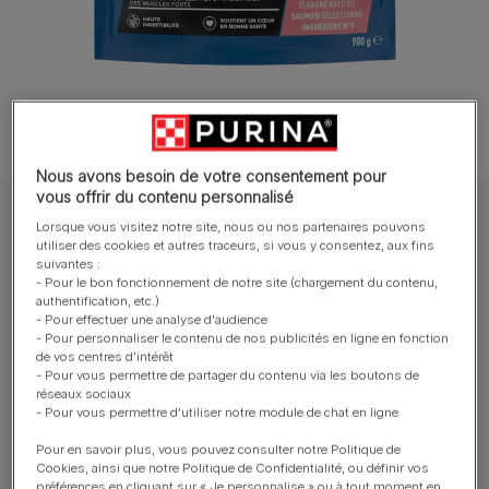
Nous avons besoin de votre consentement pour
vous offrir du contenu personnalisé
PURINA® ONE® Protein Extra, élaboré avec du saumon sélectionné -
Lorsque vous visitez notre site, nous ou nos partenaires pouvons
croquettes pour chat
utiliser des cookies et autres traceurs, si vous y consentez, aux fins
suivantes :
PURINA® ONE® Protein Extra, élaboré avec
- Pour le bon fonctionnement de notre site (chargement du contenu,
du saumon sélectionné - croquettes pour
authentification, etc.)
- Pour effectuer une analyse d'audience
chat
- Pour personnaliser le contenu de nos publicités en ligne en fonction
de vos centres d'intérêt
- Pour vous permettre de partager du contenu via les boutons de
Rédiger un avis
réseaux sociaux
- Pour vous permettre d'utiliser notre module de chat en ligne
Nouveau
Pour en savoir plus, vous pouvez consulter notre Politique de
Cookies, ainsi que notre Politique de Confidentialité, ou définir vos
Tailles
650g / 900g (Disponibilités variables selon
préférences en cliquant sur « Je personnalise » ou à tout moment en