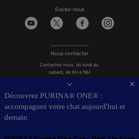
Suivez-nous
youtube
twitter
facebook
instagram
Nous contacter
Contactez-nous du lundi au
samedi, de 9H à 19H
Conversation instantanée en ligne
du lundi au vendredi, de 10H à 16H
Découvrez PURINA® ONE® :
accompagnez votre chat aujourd'hui et
>
Nous écrire
demain
Marques Pro Plan®, DOG CHOW
et CAT CHOW :
0 800 22 64 62