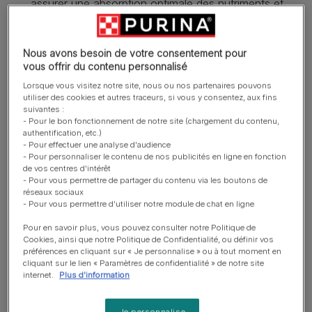
assurer une absorption optimale des nutriments et
contribuer à réduire la charge de travail de l'intestin.
Nombre limité de sources de protéines : pour aider à
Nous avons besoin de votre consentement pour
minimiser les réactions intestinales indésirables.
vous offrir du contenu personnalisé
​Ajout de prébiotiques (inuline) : pour aider à améliorer
Lorsque vous visitez notre site, nous ou nos partenaires pouvons
utiliser des cookies et autres traceurs, si vous y consentez, aux fins
l'équilibre microbien et stimuler la croissance des
suivantes :
bactéries bénéfique.
- Pour le bon fonctionnement de notre site (chargement du contenu,
authentification, etc.)
En savoir plus
- Pour effectuer une analyse d'audience
- Pour personnaliser le contenu de nos publicités en ligne en fonction
de vos centres d'intérêt
- Pour vous permettre de partager du contenu via les boutons de
Présentation du produit
réseaux sociaux
- Pour vous permettre d'utiliser notre module de chat en ligne
Pour en savoir plus, vous pouvez consulter notre Politique de
Ingrédients et nutrition
Cookies, ainsi que notre Politique de Confidentialité, ou définir vos
préférences en cliquant sur « Je personnalise » ou à tout moment en
cliquant sur le lien « Paramètres de confidentialité » de notre site
internet.
Plus d'information
Guide d’alimentation
Je personnalise