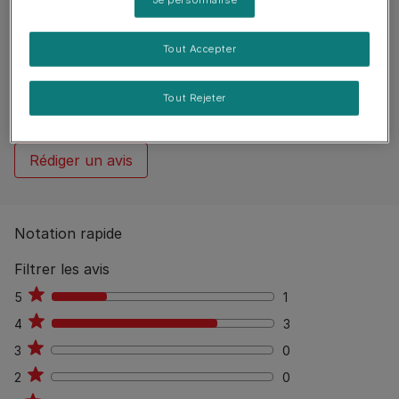
Reviews
Tout Accepter
4 reviews
0
%
Aucun avis publiés
Tout Rejeter
Rédiger un avis
Notation rapide
Filtrer les avis
5
1
1
4
3
3
3
0
0
2
0
0