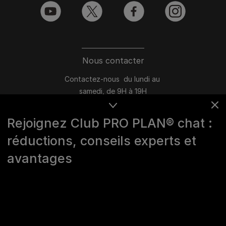
youtube
twitter
facebook
instagram
Nous contacter
Contactez-nous du lundi au
samedi, de 9H à 19H
Conversation instantanée en ligne
Rejoignez Club PRO PLAN® chat :
du lundi au vendredi, de 10H à 16H
réductions, conseils experts et
>
Nous écrire
avantages
Marques Pro Plan®, DOG CHOW
et CAT CHOW :
0 800 22 64 62
Les autres marques :​