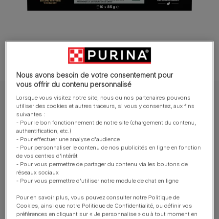
Nous avons besoin de votre consentement pour
vous offrir du contenu personnalisé
Lorsque vous visitez notre site, nous ou nos partenaires pouvons
PURINA® PRO PLAN®
utiliser des cookies et autres traceurs, si vous y consentez, aux fins
PURINA® PRO PLAN® Adult STERILISED
suivantes :
- Pour le bon fonctionnement de notre site (chargement du contenu,
MAINTENANCE au Lapin en Sauce
authentification, etc.)
- Pour effectuer une analyse d'audience
- Pour personnaliser le contenu de nos publicités en ligne en fonction
Rédiger un avis
de vos centres d'intérêt
- Pour vous permettre de partager du contenu via les boutons de
réseaux sociaux
Tailles disponibles​ :
10 x 85 g
- Pour vous permettre d'utiliser notre module de chat en ligne
Pour en savoir plus, vous pouvez consulter notre Politique de
Aide à maintenir un poids de forme.
Cookies, ainsi que notre Politique de Confidentialité, ou définir vos
préférences en cliquant sur « Je personnalise » ou à tout moment en
Aide à maintenir des défenses naturelles fortes grâce