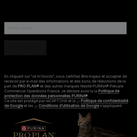
0 806 800 361
*
Service gratuit + prix appel
Déclaration d'accessibilité
Mentions légales
Données personnelles
Cookies
Nestlé gender pay gap report
En cliquant sur "Je m'inscris", vous certifiez être majeur et accepter de
recevoir par e-mail des informations et des bons de réductions de la
Sitemap
part de
PRO PLAN®
et des autres marques Nestlé PURINA® Petcare
Commercial Operations France. Je déclare avoir lu la
Politique de
protection des données personnelles PURINA®
.
Ce site est protégé par reCAPTCHA et la
Politique de confidentialité
de Google
et les
Conditions d’utilisation de Google
s’appliquent.
® REG. TRADEMARK OF SOCIÉTÉ DES PRODUITS NESTLÉ S.A.