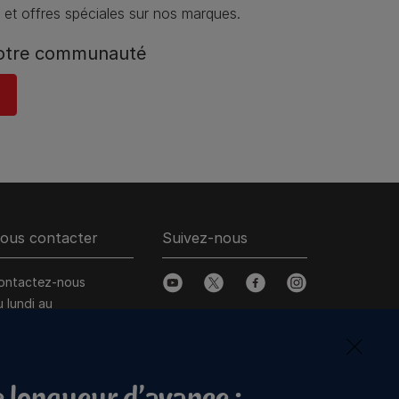
 et offres spéciales sur nos marques.
notre communauté
ous contacter
Suivez-nous
ontactez-nous
youtube
twitter
facebook
instagram
u lundi au
amedi, de 9H à 19H
onversation
 longueur d’avance :
nstantanée en ligne