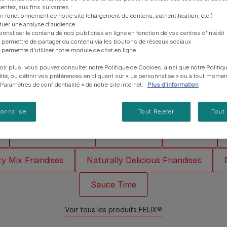
vous posez à propos de nos aliments, de leur
les emballages Purina de la bonne manière.​
chat adulte
PRO PLAN® Veterinary Diets
Purina® One®
Nos efforts en matière
entez, aux fins suivantes :
 tendres effilés enrobés d'une
Comment choisir ses
Tous nos conseils d’expe
fabrication et de leur impact environnemental.
d'Agriculture Régénératrice
Santé et bien-être du chat
Purina® One®
Toutes nos marques
on fonctionnement de notre site (chargement du contenu, authentification, etc.)
récompenses
pour chien
r deux de ses variétés préférées au
adulte
ctuer une analyse d'audience
Nos conseils de tri
Toutes nos marques
Tous nos conseils d’expert
onnaliser le contenu de nos publicités en ligne en fonction de vos centres d'intérêt
Nos efforts en matière de
Alimentation pour un chat
En savoir plus
pour chat
 permettre de partager du contenu via les boutons de réseaux sociaux
développement durable
adulte
 permettre d'utiliser notre module de chat en ligne
Farmtopia
oir plus, vous pouvez consulter notre Politique de Cookies, ainsi que notre Politiq
lité, ou définir vos préférences en cliquant sur « Je personnalise » ou à tout momen
« Paramètres de confidentialité » de notre site internet.
Plus d'information
Découvrez les autres gammes FELIX®
sonnalise
Tout Rejeter
Tout
Effilés en Sauce
Sensations
Emincés
y Mix Friandises
Naturally Delicious Friandises
Sauce Time
Voir tous les produits FELIX®