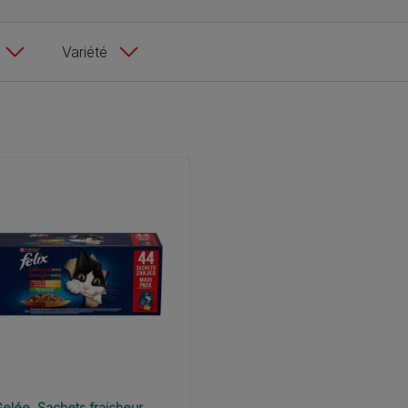
Variété
Gelée
Sachets fraicheur