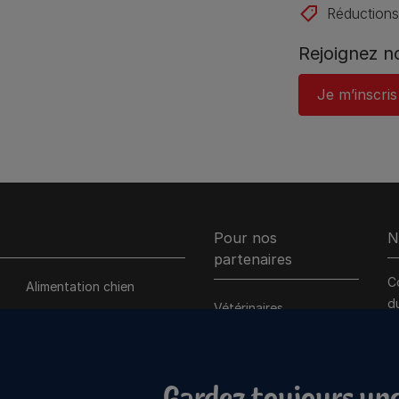
Réductions
Rejoignez 
Je m’inscris
Pour nos
N
partenaires
C
Alimentation chien
d
Vétérinaires
Prendre soin d’eux
s
professionnels -
Nos engagements
VetCenter
C
Nos partenaires
Gardez toujours une
i
associatifs