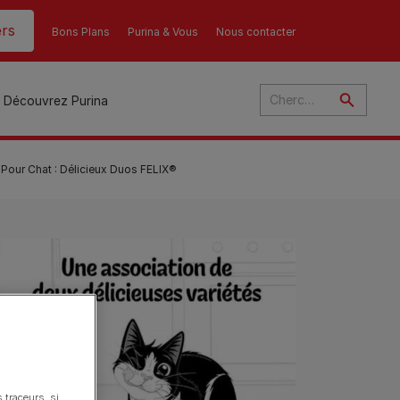
rs
Bons Plans
Purina & Vous
Nous contacter
Découvrez Purina
 Pour Chat : Délicieux Duos FELIX®
és
ant
u
ulte
s
r
son
 traceurs, si