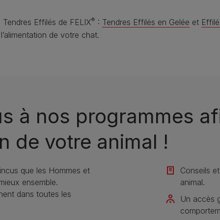
®
 Tendres Effilés de FELIX
:
Tendres Effilés en Gelée
et
Effil
’alimentation de votre chat.
us à nos programmes afi
n de votre animal !​
incus que les Hommes et
Conseils et
 mieux ensemble.
animal​.
nt dans toutes les
Un accès gr
comportemen