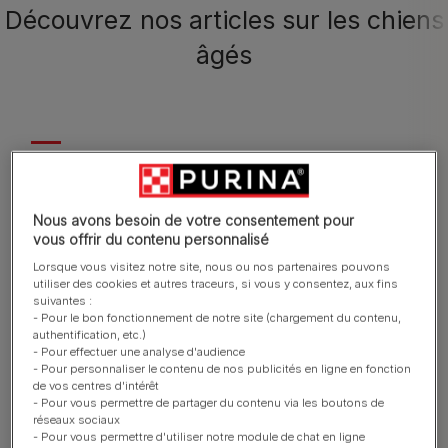
Découvrez nos articles sur les chiens
âgés
Nous avons besoin de votre consentement pour
S'occuper d'un chien âgé
Santé du c
vous offrir du contenu personnalisé
Lorsque vous visitez notre site, nous ou nos partenaires pouvons
utiliser des cookies et autres traceurs, si vous y consentez, aux fins
suivantes :
- Pour le bon fonctionnement de notre site (chargement du contenu,
authentification, etc.)
- Pour effectuer une analyse d'audience
- Pour personnaliser le contenu de nos publicités en ligne en fonction
de vos centres d'intérêt
- Pour vous permettre de partager du contenu via les boutons de
réseaux sociaux
- Pour vous permettre d'utiliser notre module de chat en ligne
Tous nos articles sur les chiens