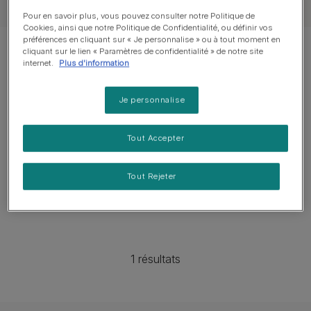
Pour en savoir plus, vous pouvez consulter notre Politique de
Cookies, ainsi que notre Politique de Confidentialité, ou définir vos
préférences en cliquant sur « Je personnalise » ou à tout moment en
Montrer 1 sur 1 articles
cliquant sur le lien « Paramètres de confidentialité » de notre site
internet.
Plus d'information
Les articles les plus consultés
Je personnalise
Tout Accepter
Décès du chien
Mon chien est mort : que faire, qui
Tout Rejeter
appeler ?
Temps de lecture : 2 min
1 résultats