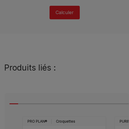
Calculer
Produits liés :
PRO PLAN®
Croquettes
PURI