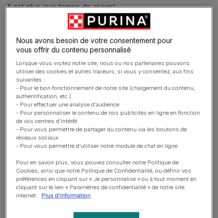
Il est plus que temps de réagir!
Évidemment, plus les règles auront été inculquées à un
jeune chien, plus elles seront assimilées facilement et
Nous avons besoin de votre consentement pour
vous offrir du contenu personnalisé
moins l’animal les remettra en cause pour un oui ou pour
un non. Si vous devez
éduquer un chien adulte
, il vous
Lorsque vous visitez notre site, nous ou nos partenaires pouvons
utiliser des cookies et autres traceurs, si vous y consentez, aux fins
faudra faire preuve d’autorité, de constance et de
suivantes :
patience.
- Pour le bon fonctionnement de notre site (chargement du contenu,
authentification, etc.)
- Pour effectuer une analyse d'audience
Comment éduquer un chien
- Pour personnaliser le contenu de nos publicités en ligne en fonction
de vos centres d'intérêt
pour éviter qu’il soit
- Pour vous permettre de partager du contenu via les boutons de
réseaux sociaux
dominant?
- Pour vous permettre d'utiliser notre module de chat en ligne
Pour en savoir plus, vous pouvez consulter notre Politique de
Le couchage du chien doit être hors de votre
Cookies, ainsi que notre Politique de Confidentialité, ou définir vos
préférences en cliquant sur « Je personnalise » ou à tout moment en
chambre ;
cliquant sur le lien « Paramètres de confidentialité » de notre site
internet.
Plus d'information
Les repas du chien doivent se faire à des horaires et
des endroits différents des vôtres ;