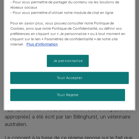
- Pour vous permettre de partager du contenu via les boutons de
Œufs crus :
ils offrent une bonne source de
réseaux sociaux
protéines et d’acides gras essentiels.
- Pour vous permettre d'utiliser notre module de chat en ligne
Produits laitiers :
ils contiennent du calcium et
Pour en savoir plus, vous pouvez consulter notre Politique de
Cookies, ainsi que notre Politique de Confidentialité, ou définir vos
d’autres nutriments.
préférences en cliquant sur « Je personnalise » ou à tout moment en
cliquant sur le lien « Paramètres de confidentialité » de notre site
Fruits et légumes :
ils contiennent des fibres, des
internet.
Plus d'information
vitamines et des minéraux.
Je personnalise
Certains chiens de travail, tels que les lévriers de course
et les chiens de traîneau, reçoivent une alimentation crue
Tout Accepter
depuis des années. L’utilisation de ces régimes pour les
animaux de compagnie a commencé à susciter un
certain intérêt au début des années 90, lorsque le
Tout Rejeter
premier livre consacré au régime BARF (Biologically
Appropriate Raw Food, alimentation crue biologiquement
appropriée) a été écrit par Ian Billinghurst, un vétérinaire
australien.
Le concept à la base de ce régime repose sur le fait que