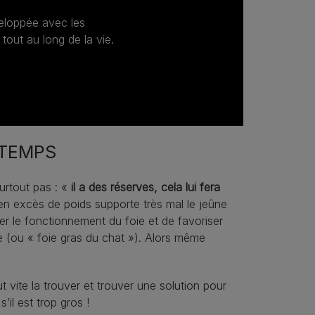
veloppée avec les
 tout au long de la vie.
GTEMPS
surtout pas : «
il a des réserves, cela lui fera
n excès de poids supporte très mal le jeûne
er le fonctionnement du foie et de favoriser
e (ou « foie gras du chat »). Alors même
ut vite la trouver et trouver une solution pour
il est trop gros !