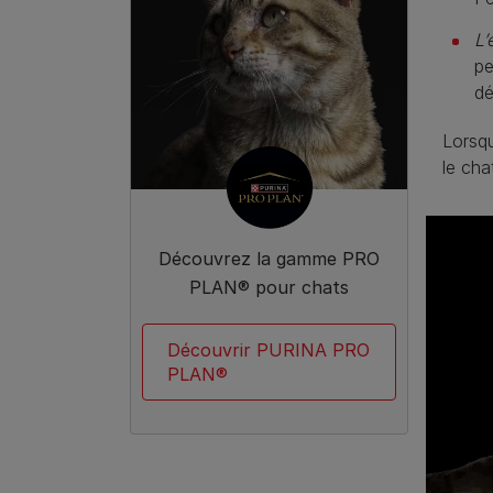
L’
pe
dé
Lorsqu
le cha
Découvrez la gamme PRO
PLAN® pour chats
Découvrir PURINA PRO
PLAN®