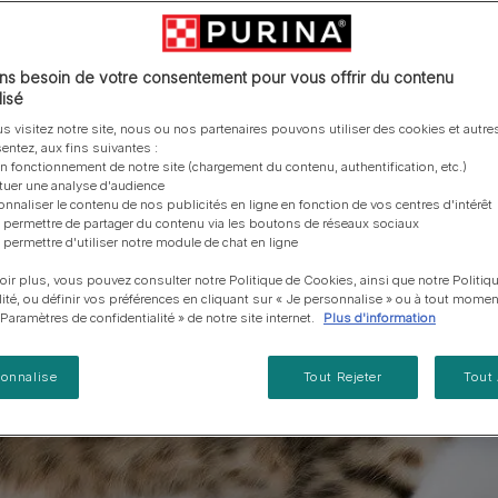
vous posez à propos de nos aliments, de leur
les emballages Purina de la bonne manière.​
chat adulte
PRO PLAN® Veterinary Diets
Purina® One®
Nos efforts en matière
Comment choisir ses
Tous nos conseils d’expe
fabrication et de leur impact environnemental.
d'Agriculture Régénératrice
Santé et bien-être du chat
Purina® One®
Toutes nos marques
récompenses
pour chien
adulte
Nos conseils de tri
Toutes nos marques
Tous nos conseils d’expert
Nos efforts en matière de
s besoin de votre consentement pour vous offrir du contenu
Alimentation pour un chat
En savoir plus
pour chat
développement durable
isé
adulte
Farmtopia
s visitez notre site, nous ou nos partenaires pouvons utiliser des cookies et autres
entez, aux fins suivantes :
on fonctionnement de notre site (chargement du contenu, authentification, etc.)
ctuer une analyse d'audience
onnaliser le contenu de nos publicités en ligne en fonction de vos centres d'intérêt
 permettre de partager du contenu via les boutons de réseaux sociaux
 permettre d'utiliser notre module de chat en ligne
oir plus, vous pouvez consulter notre Politique de Cookies, ainsi que notre Politiq
lité, ou définir vos préférences en cliquant sur « Je personnalise » ou à tout momen
« Paramètres de confidentialité » de notre site internet.
Plus d'information
sonnalise
Tout Rejeter
Tout