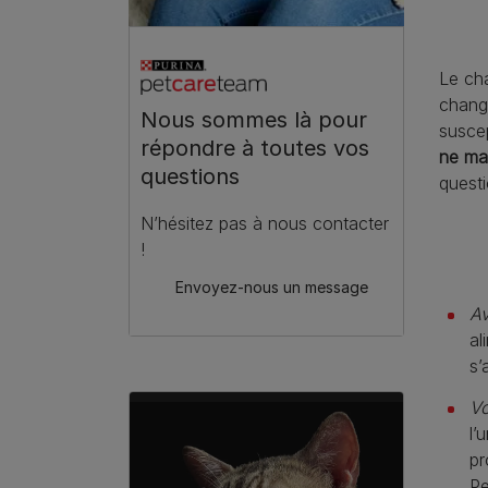
Le cha
chang
Nous sommes là pour
suscep
répondre à toutes vos
ne ma
questions
questi
N’hésitez pas à nous contacter
!
Envoyez-nous un message
Av
al
s’
Vo
l’
pr
Pe