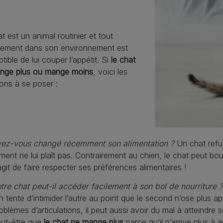
t est un animal routinier et tout
ement dans son environnement est
tible de lui couper l’appétit. Si
le chat
nge plus ou mange moins
, voici les
ons à se poser :
ez-vous changé récemment son alimentation ?
Un chat refu
iment ne lui plaît pas. Contrairement au chien, le chat peut bo
agit de faire respecter ses préférences alimentaires !
tre chat peut-il accéder facilement à son bol de nourriture ?
un tente d’intimider l’autre au point que le second n’ose plus 
oblèmes d’articulations, il peut aussi avoir du mal à atteindre
ut-être que
le chat ne mange plus
parce qu’il n’arrive plus à 