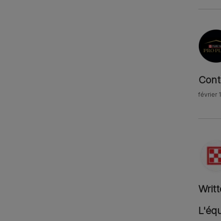
Cont
février 
Writ
L'équ