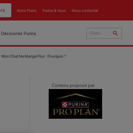
rs
Bons Plans
Purina & Vous
Nous contacter
Découvrez Purina
Mon Chat Ne Mange Plus : Pourquoi ?
és
Contenu proposé par
ant
u
ulte
s
r
son