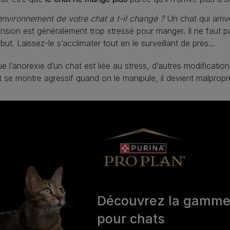
environnement de votre chat a t-il changé ?
Un chat qui arriv
nsion est généralement trop stressé pour manger. Il ne faut pa
but. Laissez-le s’acclimater tout en le surveillant de près…
e l’anorexie d’un chat est liée au stress, d’autres modificati
t se montre agressif quand on le manipule, il devient malpropre
Découvrez la gamm
pour chats