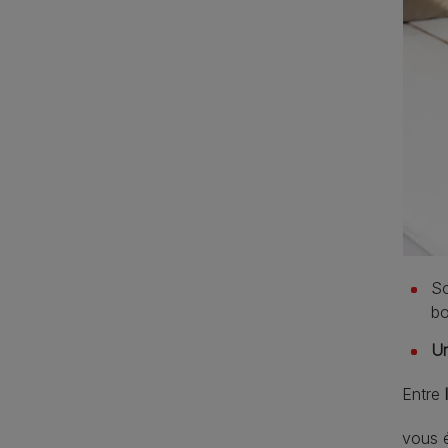
So
bo
Un
Entre
vous é