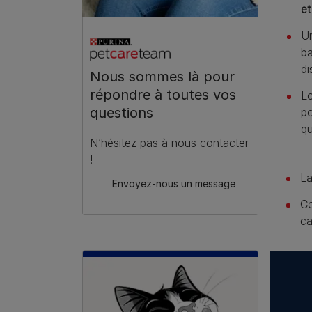
et
Un
ba
di
Nous sommes là pour
répondre à toutes vos
Lo
questions
po
qu
N’hésitez pas à nous contacter
!
La
Envoyez-nous un message
Co
c