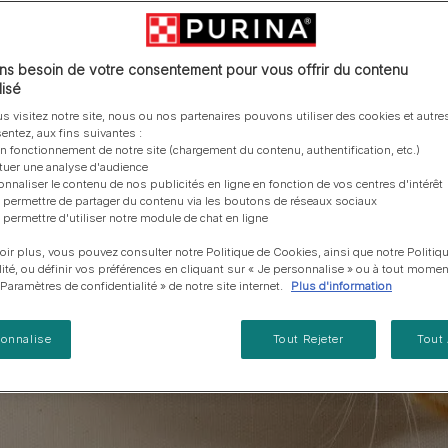
vous posez à propos de nos aliments, de leur
les emballages Purina de la bonne manière.​
chat adulte
PRO PLAN® Veterinary Diets
Purina® One®
Nos efforts en matière
Comment choisir ses
Tous nos conseils d’expe
fabrication et de leur impact environnemental.
d'Agriculture Régénératrice
Santé et bien-être du chat
Purina® One®
Toutes nos marques
récompenses
pour chien
adulte
Nos conseils de tri
Toutes nos marques
Tous nos conseils d’expert
Nos efforts en matière de
s besoin de votre consentement pour vous offrir du contenu
Alimentation pour un chat
En savoir plus
pour chat
développement durable
isé
adulte
Farmtopia
s visitez notre site, nous ou nos partenaires pouvons utiliser des cookies et autres
entez, aux fins suivantes :
on fonctionnement de notre site (chargement du contenu, authentification, etc.)
ctuer une analyse d'audience
onnaliser le contenu de nos publicités en ligne en fonction de vos centres d'intérêt
 permettre de partager du contenu via les boutons de réseaux sociaux
 permettre d'utiliser notre module de chat en ligne
oir plus, vous pouvez consulter notre Politique de Cookies, ainsi que notre Politiq
lité, ou définir vos préférences en cliquant sur « Je personnalise » ou à tout momen
« Paramètres de confidentialité » de notre site internet.
Plus d'information
sonnalise
Tout Rejeter
Tout