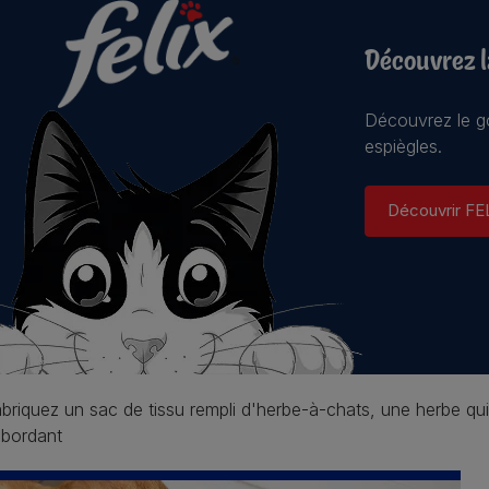
Découvrez 
Découvrez le go
espiègles.
Découvrir FE
briquez un sac de tissu rempli d'herbe-à-chats, une herbe q
bordant