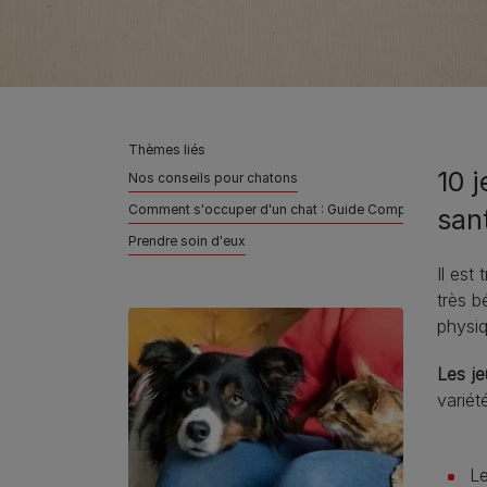
Thèmes liés
10 j
Nos conseils pour chatons
Comment s'occuper d'un chat : Guide Complet
sant
Prendre soin d'eux
Il est
très b
physiq
Les je
variét
Le