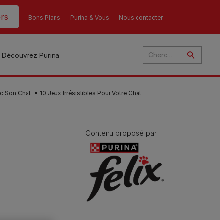
rs
Bons Plans
Purina & Vous
Nous contacter
Découvrez Purina
c Son Chat
10 Jeux Irrésistibles Pour Votre Chat
Contenu proposé par
és
ant
u
ulte
s
r
son