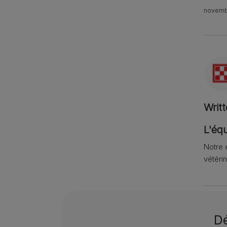
novemb
Writ
L'équ
Notre 
vétérin
Dé