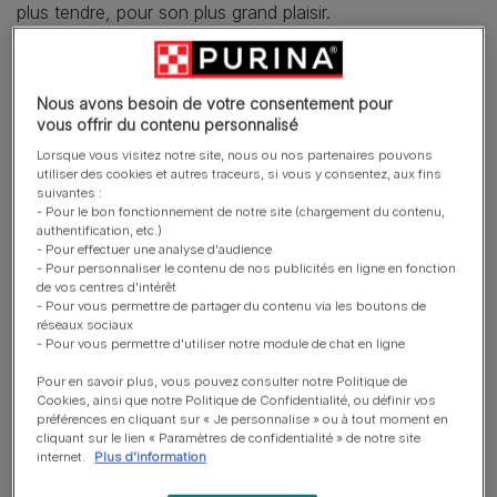
plus tendre, pour son plus grand plaisir.
Les croquettes PURINA®
ONE® DualNature® contiennent des protéines de haute
Nous avons besoin de votre consentement pour
qualité, source d'acides aminés, pour aider votre chat à
vous offrir du contenu personnalisé
maintenir une digestion saine.
Lorsque vous visitez notre site, nous ou nos partenaires pouvons
utiliser des cookies et autres traceurs, si vous y consentez, aux fins
De plus, PURINA® ONE® DualNature® contient des
suivantes :
- Pour le bon fonctionnement de notre site (chargement du contenu,
ingrédients naturels qui aident à soutenir le système
authentification, etc.)
immunitaire de votre chat.
- Pour effectuer une analyse d'audience
Formulé sans colorants, ni arômes, ni conservateurs
- Pour personnaliser le contenu de nos publicités en ligne en fonction
de vos centres d'intérêt
artificiels ajoutés, PURINA® ONE® DualNature® est
- Pour vous permettre de partager du contenu via les boutons de
élaboré avec du bœuf ou du saumon sélectionnés. C’est
réseaux sociaux
- Pour vous permettre d'utiliser notre module de chat en ligne
un aliment complet formulé avec des protéines de haute
qualité et avec tous les nutriments essentiels dont votre
Pour en savoir plus, vous pouvez consulter notre Politique de
chat a besoin.
Cookies, ainsi que notre Politique de Confidentialité, ou définir vos
préférences en cliquant sur « Je personnalise » ou à tout moment en
cliquant sur le lien « Paramètres de confidentialité » de notre site
Avec PURINA® ONE® DualNature®, vous aidez votre
internet.
Plus d'information
chat, à soutenir ses défenses naturelles sans oublier son