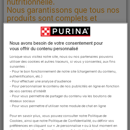
nutritionnelle.
Nous garantissons que tous nos
produits sont complets et
équilibrés, ce qui signifie que
vous pouvez compter sur nous
et être sûr que votre animal
Nous avons besoin de votre consentement pour
vous offrir du contenu personnalisé
reçoit tout ce dont il a besoin à
chaque repas, en quantités
Lorsque vous visitez notre site, nous ou nos partenaires pouvons
utiliser des cookies et autres traceurs, si vous y consentez, aux fins
appropriées.
suivantes :
- Pour le bon fonctionnement de notre site (chargement du contenu,
authentification, etc.)
- Pour effectuer une analyse d'audience
- Pour personnaliser le contenu de nos publicités en ligne en fonction
Si vous cherchez à connaître la composition d’un
de vos centres d'intérêt
produit, vous la trouverez sur l’étiquetage. Les
- Pour vous permettre de partager du contenu via les boutons de
ingrédients contenus dans l’aliment sont mentionnés
réseaux sociaux
- Pour vous permettre d'utiliser notre module de chat en ligne
sur l’étiquette. Cependant, comme l’étiquetage suit les
règles de la réglementation européenne, la description
Pour en savoir plus, vous pouvez consulter notre Politique de
Cookies, ainsi que notre Politique de Confidentialité, ou définir vos
des ingrédients semble souvent très technique et n’est
préférences en cliquant sur « Je personnalise » ou à tout moment en
pas toujours facile à comprendre.