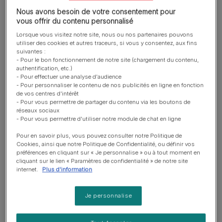
Quelles sont les causes du
Nous avons besoin de votre consentement pour
toilettage excessif du chat ?
vous offrir du contenu personnalisé
Lorsque vous visitez notre site, nous ou nos partenaires pouvons
utiliser des cookies et autres traceurs, si vous y consentez, aux fins
Les deux principales causes de toilettage excessif sont
suivantes :
- Pour le bon fonctionnement de notre site (chargement du contenu,
comportementale, lorsque le chat commence à se lécher
authentification, etc.)
de manière excessive pour soulager son stress
- Pour effectuer une analyse d'audience
(également appelée alopécie psychogène), et médicale,
- Pour personnaliser le contenu de nos publicités en ligne en fonction
de vos centres d'intérêt
lorsque les
allergies cutanées
ou les parasites cutanés
- Pour vous permettre de partager du contenu via les boutons de
sont le principal coupable.
réseaux sociaux
- Pour vous permettre d'utiliser notre module de chat en ligne
Toilettage excessif du chat
Pour en savoir plus, vous pouvez consulter notre Politique de
Cookies, ainsi que notre Politique de Confidentialité, ou définir vos
pour soulager le stress
préférences en cliquant sur « Je personnalise » ou à tout moment en
cliquant sur le lien « Paramètres de confidentialité » de notre site
internet.
Plus d'information
Ce n’est peut-être pas évident pour vous, mais
l’environnement familial peut devenir très stressant pour
Je personnalise
votre chat. Les facteurs de stress particuliers pour une
psyché féline ne sont pas toujours clairs à notre échelle