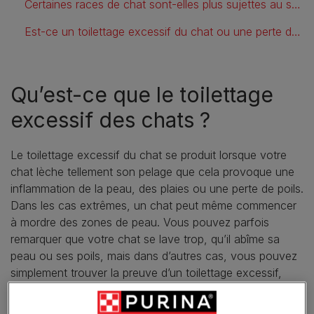
Certaines races de chat sont-elles plus sujettes au surtoilettage ?
Est-ce un toilettage excessif du chat ou une perte de poils ?
Qu’est-ce que le toilettage
excessif des chats ?
Le toilettage excessif du chat se produit lorsque votre
chat lèche tellement son pelage que cela provoque une
inflammation de la peau, des plaies ou une perte de poils.
Dans les cas extrêmes, un chat peut même commencer
à mordre des zones de peau. Vous pouvez parfois
remarquer que votre chat se lave trop, qu’il abîme sa
peau ou ses poils, mais dans d’autres cas, vous pouvez
simplement trouver la preuve d’un toilettage excessif,
comme des touffes de poils derrière le canapé.