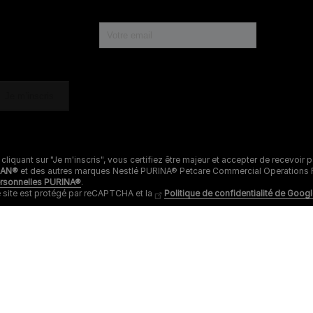
 cliquant sur "Je m'inscris", vous certifiez être majeur et accepter de recevoi
LAN®
et des autres marques Nestlé PURINA® Petcare Commercial Operations Fr
rsonnelles PURINA®
.
 site est protégé par reCAPTCHA et la
Politique de confidentialité de Goog
Pour nos
N
partenaires
C
Alimentation chien
d
Vétérinaires
Prendre soin d’eux