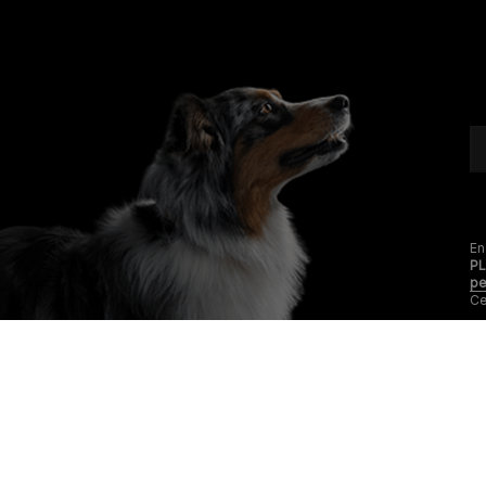
En
P
pe
Ce
Purina
Choisir mon animal
Alimentation chat