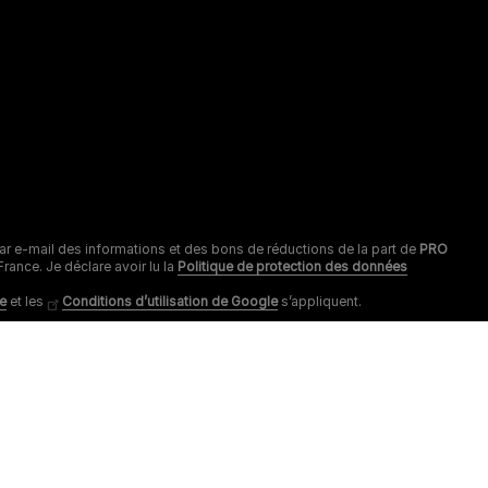
r par e-mail des informations et des bons de réductions de la part de
PRO
ance. Je déclare avoir lu la
Politique de protection des données
le
et les
Conditions d’utilisation de Google
s’appliquent.
ous contacter
Suivez-nous
ontactez-nous
youtube
twitter
facebook
instagram
u lundi au