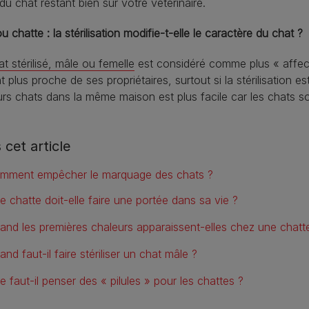
du chat restant bien sûr votre vétérinaire.
u chatte : la stérilisation modifie-t-elle le caractère du chat ?
t stérilisé, mâle ou femelle
est considéré comme plus « affect
t plus proche de ses propriétaires, surtout si la stérilisation e
urs chats dans la même maison est plus facile car les chats s
 cet article
mment empêcher le marquage des chats ?
e chatte doit-elle faire une portée dans sa vie ?
and les premières chaleurs apparaissent-elles chez une chatt
nd faut-il faire stériliser un chat mâle ?
e faut-il penser des « pilules » pour les chattes ?