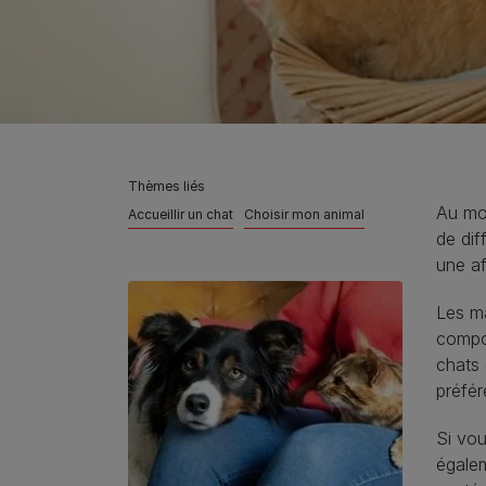
Thèmes liés
Au mo
Accueillir un chat
Choisir mon animal
de dif
une af
Les ma
compor
chats 
préfér
Si vo
égalem