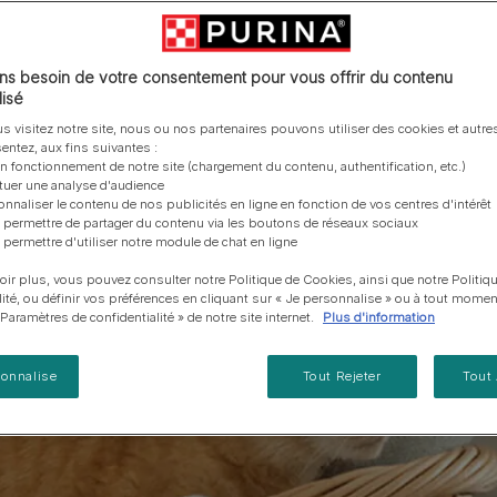
vous posez à propos de nos aliments, de leur
les emballages Purina de la bonne manière.​
chat adulte
PRO PLAN® Veterinary Diets
Purina® One®
Nos efforts en matière
Comment choisir ses
Tous nos conseils d’expe
fabrication et de leur impact environnemental.
d'Agriculture Régénératrice
Santé et bien-être du chat
Purina® One®
Toutes nos marques
récompenses
pour chien
adulte
Nos conseils de tri
Toutes nos marques
Tous nos conseils d’expert
Nos efforts en matière de
s besoin de votre consentement pour vous offrir du contenu
Alimentation pour un chat
En savoir plus
pour chat
développement durable
isé
adulte
Farmtopia
s visitez notre site, nous ou nos partenaires pouvons utiliser des cookies et autres
entez, aux fins suivantes :
on fonctionnement de notre site (chargement du contenu, authentification, etc.)
ctuer une analyse d'audience
onnaliser le contenu de nos publicités en ligne en fonction de vos centres d'intérêt
 permettre de partager du contenu via les boutons de réseaux sociaux
 permettre d'utiliser notre module de chat en ligne
oir plus, vous pouvez consulter notre Politique de Cookies, ainsi que notre Politiq
lité, ou définir vos préférences en cliquant sur « Je personnalise » ou à tout momen
« Paramètres de confidentialité » de notre site internet.
Plus d'information
sonnalise
Tout Rejeter
Tout