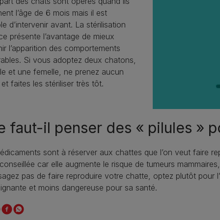
part des chats sont opérés quand ils
nent l’âge de 6 mois mais il est
le d’intervenir avant. La stérilisation
ce présente l’avantage de mieux
ir l’apparition des comportements
rables. Si vous adoptez deux chatons,
le et une femelle, ne prenez aucun
et faites les stériliser très tôt.
 faut-il penser des « pilules » p
dicaments sont à réserver aux chattes que l’on veut faire repr
conseillée car elle augmente le risque de tumeurs mammaires,
sagez pas de faire reproduire votre chatte, optez plutôt pour l’i
ignante et moins dangereuse pour sa santé.