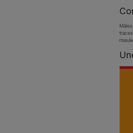
Co
Mâles 
traces
miaule
Une