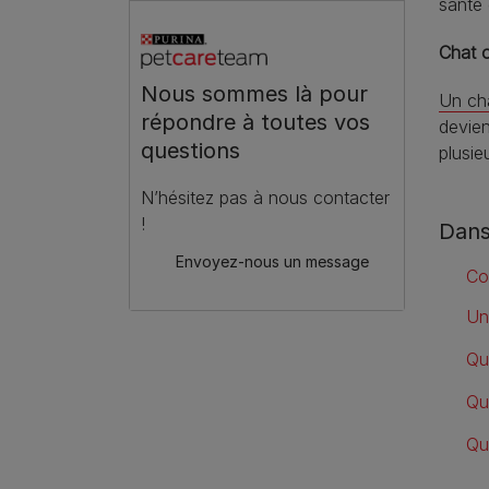
santé 
Chat o
Nous sommes là pour
Un cha
répondre à toutes vos
devien
questions
plusie
N’hésitez pas à nous contacter
!
Dans
Envoyez-nous un message
Co
Un
Qu
Qua
Qu