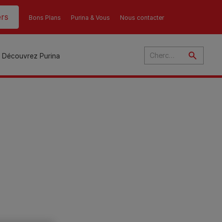
rs
Bons Plans
Purina & Vous
Nous contacter
Découvrez Purina
és
ant
u
ulte
s
r
son