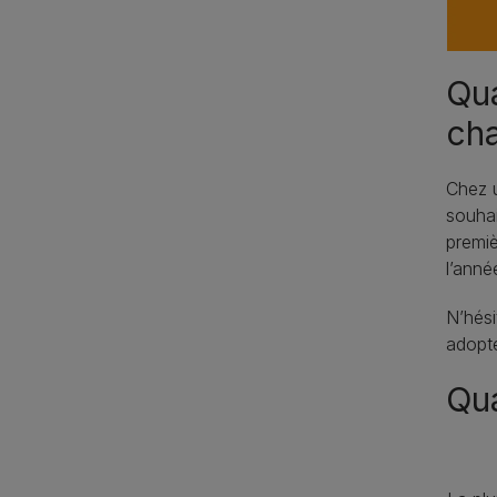
Qua
cha
Chez u
souhai
premiè
l’anné
N’hés
adopt
Qua