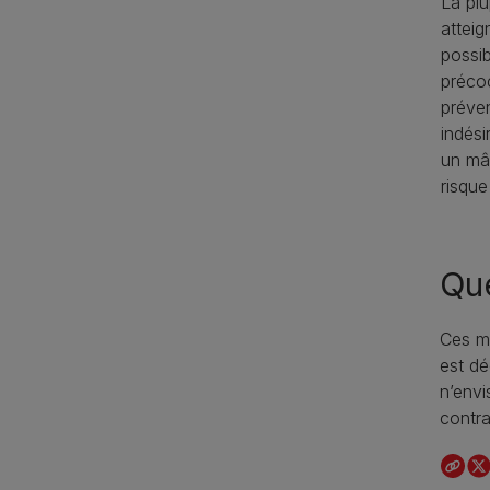
La plu
atteig
possib
préco
préven
indési
un mâ
risque 
Que
Ces mé
est dé
n’envi
contra