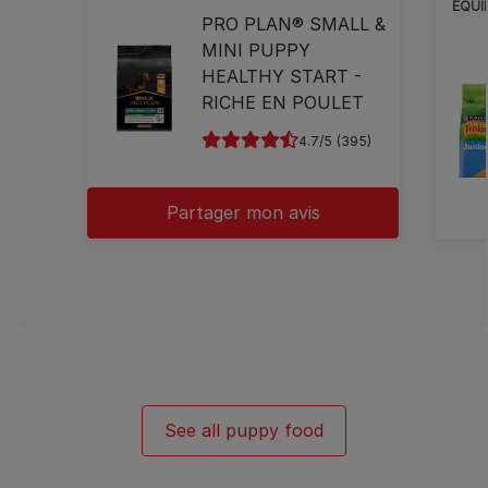
ÉQUI
PRO PLAN® SMALL &
MINI PUPPY
HEALTHY START -
RICHE EN POULET
4.7
(395)
Partager mon avis
See all puppy food