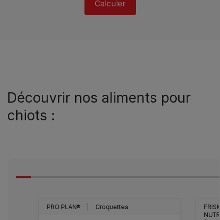
Calculer
Découvrir nos aliments pour
chiots :
PRO PLAN®
Croquettes
FRISK
NUTR