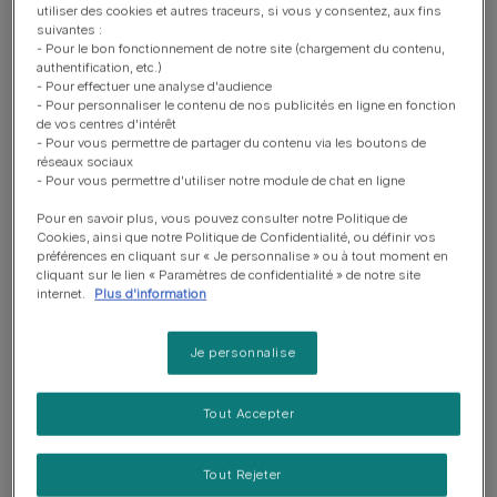
Un chiot ne peut réellement se concentrer que sur une
utiliser des cookies et autres traceurs, si vous y consentez, aux fins
suivantes :
chose à la fois. Et s’il s’agit de vous, vous êtes en bonne
- Pour le bon fonctionnement de notre site (chargement du contenu,
place pour pouvoir l’éloigner de ce qu’il ne devrait peut-
authentification, etc.)
être pas faire et l’encourager à faire ce que vous
- Pour effectuer une analyse d'audience
- Pour personnaliser le contenu de nos publicités en ligne en fonction
voudriez qu’il fasse. Avoir un chien qui vous accorde de
de vos centres d'intérêt
l’attention quand vous lui demandez signifie qu’il est prêt
- Pour vous permettre de partager du contenu via les boutons de
réseaux sociaux
à vous écouter ; c’est la première étape pour avancer
- Pour vous permettre d'utiliser notre module de chat en ligne
dans son éducation. Il ne sert à rien de demander quoi
que ce soit à votre chiot s’il pense aux écureuils ou à ce
Pour en savoir plus, vous pouvez consulter notre Politique de
Cookies, ainsi que notre Politique de Confidentialité, ou définir vos
mignon petit terrier qui court dans le parc !
préférences en cliquant sur « Je personnalise » ou à tout moment en
cliquant sur le lien « Paramètres de confidentialité » de notre site
Apprenez à votre chiot à vous regarder quand vous dites
internet.
Plus d'information
son nom. C’est quelque chose que vous auriez dû faire
depuis le début mais c’est le moment de réviser. Ayez
Je personnalise
toujours des friandises dans votre poche quand vous
êtes à la maison ou dans le jardin. À divers moments,
Tout Accepter
alors que votre chien ne s’y attend pas, prononcez son
nom clairement et avec enthousiasme. S’il vous regarde,
Tout Rejeter
déposez une friandise par terre entre vous, afin que le