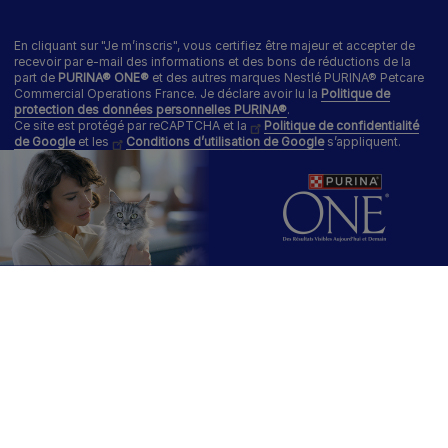
En cliquant sur "Je m’inscris", vous certifiez être majeur et accepter de
recevoir par e-mail des informations et des bons de réductions de la
part de
PURINA® ONE®
et des autres marques Nestlé PURINA® Petcare
Commercial Operations France. Je déclare avoir lu la
Politique de
protection des données personnelles PURINA®
.
Ce site est protégé par reCAPTCHA et la
Politique de confidentialité
de Google
et les
Conditions d’utilisation de Google
s’appliquent.