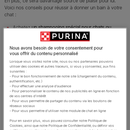
En plus, ce sera davantage source de plaisir pour lui.
Voici nos conseils pour réussir à donner un bain à votre
chat :
Achetez
un shampooing spécial pour chats ou
chatons
en vérifiant qu’il est doux et ne contient ni
produits chimiques agressifs, ni parfums. N’utilisez
jamais de shampooing pour les humains car il ne
Nous avons besoin de votre consentement pour
vous offrir du contenu personnalisé
convient ni au poil ni à la peau de votre chat, pour
des questions de différence de niveaux de pH. Votre
Lorsque vous visitez notre site, nous ou nos partenaires pouvons
utiliser des cookies et autres traceurs, si vous y consentez, aux fins
vétérinaire peut vous conseiller.
suivantes :
- Pour le bon fonctionnement de notre site (chargement du contenu,
Utilisez une grande bassine en plastique ou une
authentification, etc.)
baignoire munie d’un tapis de bain antidérapant. Ne
- Pour effectuer une analyse d'audience
- Pour personnaliser le contenu de nos publicités en ligne en fonction
mettez dans le récipient que la quantité d’eau tiède
de vos centres d'intérêt
nécessaire
pour laver votre chat
. N’utilisez pas d’eau
- Pour vous permettre de partager du contenu via les boutons de
réseaux sociaux
chaude.
- Pour vous permettre d'utiliser notre module de chat en ligne
Les chats effrayés par le bain peuvent siffler, griffer
Pour en savoir plus, vous pouvez consulter notre Politique de
ou mordre. Attention aux morsures de chats, qui
Cookies, ainsi que notre Politique de Confidentialité, ou définir vos