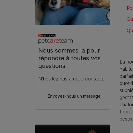
Po
Qu
Qu
Nous sommes là pour
répondre à toutes vos
La no
questions
habitu
parfa
N’hésitez pas à nous contacter
quotid
!
suppl
Envoyez-nous un message
gesta
chato
formu
besoin