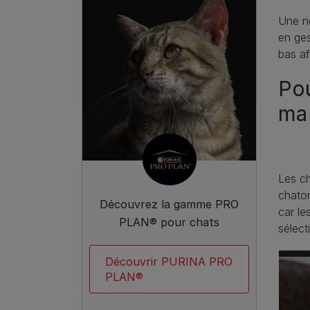
Une no
en ges
bas af
Pou
ma 
Les ch
chaton
Découvrez la gamme PRO
car le
PLAN® pour chats
sélect
Découvrir PURINA PRO
PLAN®