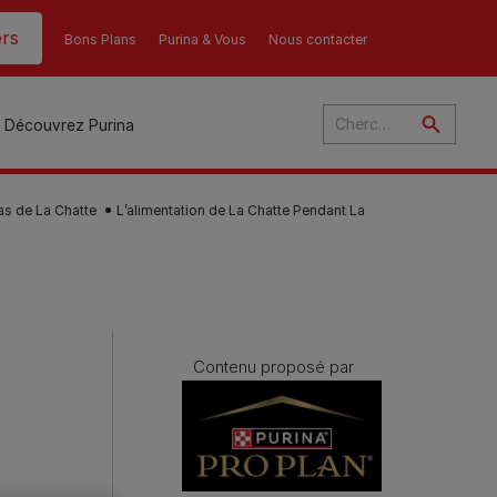
rs
Bons Plans
Purina & Vous
Nous contacter
Découvrez Purina
as de La Chatte
L’alimentation de La Chatte Pendant La
és
ant
u
Contenu proposé par
ulte
s
r
son