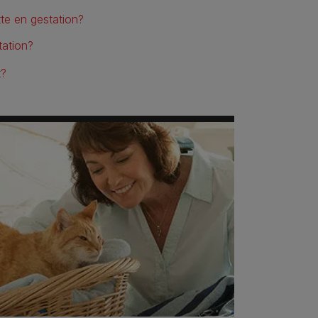
te en gestation?
tation?
t?