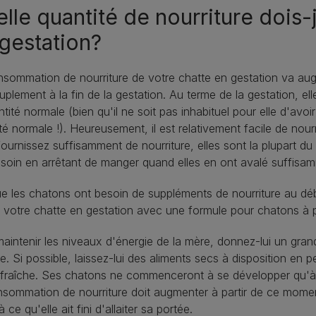
lle quantité de nourriture dois-
gestation?
sommation de nourriture de votre chatte en gestation va au
uplement à la fin de la gestation. Au terme de la gestation,
ntité normale (bien qu'il ne soit pas inhabituel pour elle d'av
té normale !). Heureusement, il est relativement facile de nour
ournissez suffisamment de nourriture, elles sont la plupart d
soin en arrêtant de manger quand elles en ont avalé suffisa
ue les chatons ont besoin de suppléments de nourriture au 
r votre chatte en gestation avec une formule pour chatons à p
aintenir les niveaux d'énergie de la mère, donnez-lui un gran
e. Si possible, laissez-lui des aliments secs à disposition en
fraîche. Ses chatons ne commenceront à se développer qu'à p
sommation de nourriture doit augmenter à partir de ce momen
 ce qu'elle ait fini d'allaiter sa portée.