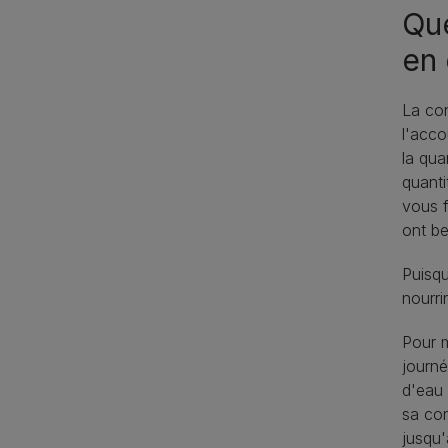
Que
en 
La con
l'acco
la qua
quanti
vous f
ont be
Puisq
nourri
Pour m
journé
d'eau 
sa con
jusqu'à