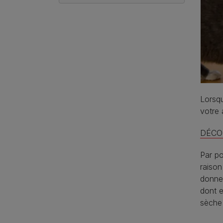
Lorsqu
votre 
DÉCO
Par po
raison
donner
dont e
sèche 