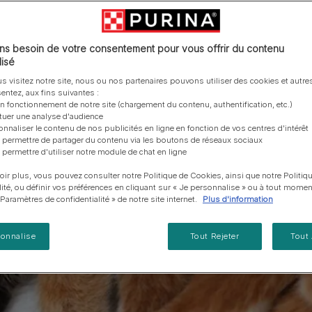
vous posez à propos de nos aliments, de leur
les emballages Purina de la bonne manière.​
chat adulte
PRO PLAN® Veterinary Diets
Purina® One®
Nos efforts en matière
Comment choisir ses
Tous nos conseils d’expe
fabrication et de leur impact environnemental.
d'Agriculture Régénératrice
Santé et bien-être du chat
Purina® One®
Toutes nos marques
récompenses
pour chien
adulte
Nos conseils de tri
Toutes nos marques
Tous nos conseils d’expert
Nos efforts en matière de
s besoin de votre consentement pour vous offrir du contenu
Alimentation pour un chat
En savoir plus
pour chat
développement durable
isé
adulte
Farmtopia
s visitez notre site, nous ou nos partenaires pouvons utiliser des cookies et autres
entez, aux fins suivantes :
on fonctionnement de notre site (chargement du contenu, authentification, etc.)
ctuer une analyse d'audience
onnaliser le contenu de nos publicités en ligne en fonction de vos centres d'intérêt
 permettre de partager du contenu via les boutons de réseaux sociaux
 permettre d'utiliser notre module de chat en ligne
oir plus, vous pouvez consulter notre Politique de Cookies, ainsi que notre Politiq
lité, ou définir vos préférences en cliquant sur « Je personnalise » ou à tout momen
« Paramètres de confidentialité » de notre site internet.
Plus d'information
sonnalise
Tout Rejeter
Tout