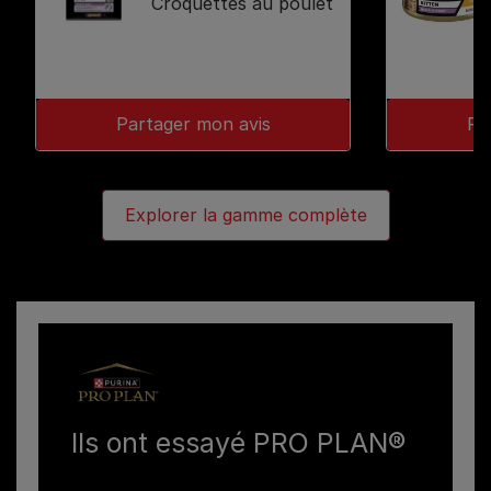
Croquettes au poulet
Partager mon avis
Pa
Explorer la gamme complète
Ils ont essayé PRO PLAN®