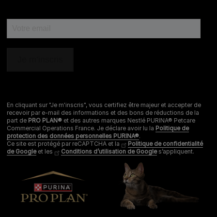
PLAN® !
PURINA® PRO PLAN® a pour objectif d’aider les
propriétaires à offrir à leurs chiots un départ optimal dans
la vie, avec un mode de vie sain et un foyer agréable.
Nous pensons qu’il est important pour les propriétaires
de connaître chaque étape de la croissance de leur
chiot.
En cliquant sur "Je m'inscris", vous certifiez être majeur et accepter de
recevoir par e-mail des informations et des bons de réductions de la
part de
PRO PLAN®
et des autres marques Nestlé PURINA® Petcare
Commercial Operations France. Je déclare avoir lu la
Politique de
protection des données personnelles PURINA®
.
Ce site est protégé par reCAPTCHA et la
Politique de confidentialité
de Google
et les
Conditions d’utilisation de Google
s’appliquent.
Conseils et articles personnalisés aux besoins de votre
chiot.