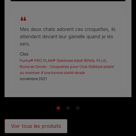
Mes deux chats adorent ces croquettes, ils
attendent devant leur gamelle quand je les
sers.
Clos
Purina® PRO PLAN® Sterilised Adult RENAL PLUS,
Riche en Dinde - Croquettes pour Chat Stérilisé aidant
au maintien d'une bonne santé rénale
novembre 2021
1
2
3
Voir tous les produits